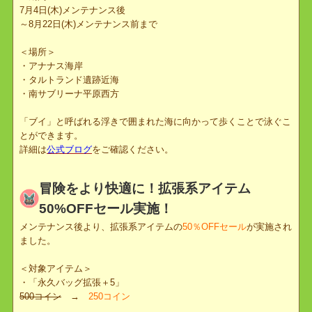
ウォールナッツ王国で海開きが始まりました。
以下の場所にて、遊泳することが可能になりました。
＜期間＞
7月4日(木)メンテナンス後
～8月22日(木)メンテナンス前まで
＜場所＞
・アナナス海岸
・タルトランド遺跡近海
・南サブリーナ平原西方
「ブイ」と呼ばれる浮きで囲まれた海に向かって歩くことで泳ぐこ
とができます。
詳細は
公式ブログ
をご確認ください。
冒険をより快適に！拡張系アイテム
50%OFFセール実施！
メンテナンス後より、拡張系アイテムの
50％OFFセール
が実施さ