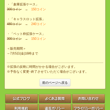
ました。
＜対象アイテム＞
・「永久バッグ拡張＋5」
500コイン
→
250コイン
・「倉庫拡張ケース」
300コイン
→
150コイン
・「キャラスロット拡張」
480コイン
→
240コイン
・「ペット枠拡張ケース」
300コイン
→
150コイン
＜販売期間＞
～7月5日(金)16時まで
※拡張の反映に時間がかかる場合がございます。
※予告なく変更･終了させていただく場合がございます。