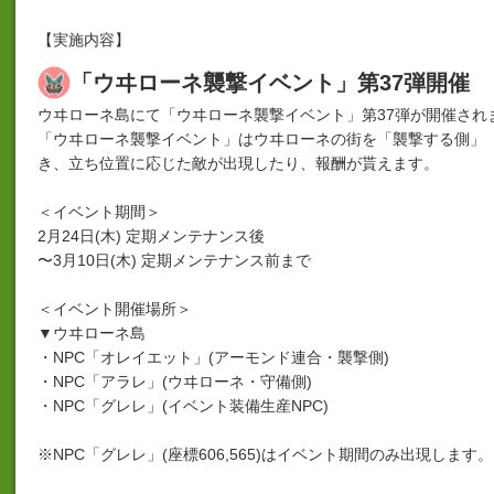
【実施内容】
「ウヰローネ襲撃イベント」第37弾開催
ウヰローネ島にて「ウヰローネ襲撃イベント」第37弾が開催され
「ウヰローネ襲撃イベント」はウヰローネの街を「襲撃する側」
き、立ち位置に応じた敵が出現したり、報酬が貰えます。
＜イベント期間＞
2月24日(木) 定期メンテナンス後
〜3月10日(木) 定期メンテナンス前まで
＜イベント開催場所＞
▼ウヰローネ島
・NPC「オレイエット」(アーモンド連合・襲撃側)
・NPC「アラレ」(ウヰローネ・守備側)
・NPC「グレレ」(イベント装備生産NPC)
※NPC「グレレ」(座標606,565)はイベント期間のみ出現します。