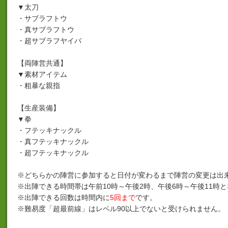
▼太刀
・サブラフトウ
・真サブラフトウ
・超サブラフヤイバ
【両陣営共通】
▼素材アイテム
・粗暴な親指
【生産装備】
▼拳
・フテッキナックル
・真フテッキナックル
・超フテッキナックル
※どちらかの陣営に参加すると日付が変わるまで陣営の変更は出
※出陣できる時間帯は午前10時～午後2時、午後6時～午後11時
※出陣できる回数は時間内に
5回まで
です。
※難易度「超最前線」はレベル90以上でないと受けられません。