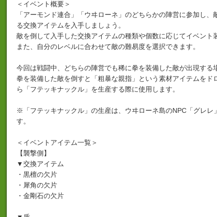
＜イベント概要＞
「アーモンド連合」「ウヰローネ」のどちらかの陣営に参加し、
る交換アイテムを入手しましょう。
敵を倒して入手した交換アイテムの種類や個数に応じてイベント
また、自分のレベルに合わせて敵の難易度を選択できます。
今回は戦闘中、どちらの陣営でも稀に拳を装備した敵が出現する
拳を装備した敵を倒すと「粗暴な親指」という素材アイテムをドロ
ら「フテッキナックル」を生産する際に使用します。
※「フテッキナックル」の生産は、ウヰローネ島のNPC「グレレ
す。
＜イベントアイテム一覧＞
【襲撃側】
▼交換アイテム
・黒檀の欠片
・犀角の欠片
・金剛石の欠片