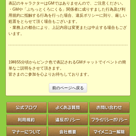
実際に入手してからのお楽しみです！
＜禁止事項・注意事項＞
・GMのキャラクター名は、ピンク色で表記されます。それ以外の
表記のキャラクターはGMではありませんので、ご注意ください。
・GMや「ぷちっとくろにくる」関係者に成りすました行為及び利
用規約に抵触する行為を行った場合、違反ポリシーに則り、厳しい
処置をとらせて頂く場合もございます。
・業務上の都合により、上記内容は変更または中止する場合もござ
います。
19時55分頃からピンク色で表記されるGMチャットでイベントの簡
単なご説明をさせて頂きます。
皆さまのご参加を心よりお待ちしております。
前のページへ戻る