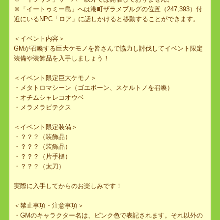
※キャラ名がピンク色で表示されているGMキャラが目印です。
※「イフリン」サーバー以外では開催しておりません。
※「イートゥミー島」へは港町ザラメブルグの位置（247,393）付
近にいるNPC「ロア」に話しかけると移動することができます。
＜イベント内容＞
GMが召喚する巨大ケモノを皆さんで協力し討伐してイベント限定
装備や装飾品を入手しましょう！
＜イベント限定巨大ケモノ＞
・メタトロマシーン（ゴエボーン、スケルトノを召喚）
・オチムシャレコオウベ
・メラメラピテクス
＜イベント限定装備＞
・？？？（装飾品）
・？？？（装飾品）
・？？？（片手槌）
・？？？（太刀）