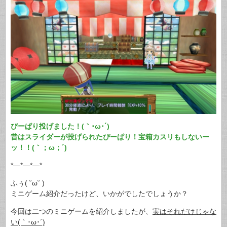
ぴーぱり投げました！(｀･ω･´)
昔はスライダーが投げられたぴーぱり！宝箱カスリもしないー
ッ！！(｀；ω；´)
*—*—*—*
ふぅ( ˘ω˘ )
ミニゲーム紹介だったけど、いかがでしたでしょうか？
今回は二つのミニゲームを紹介しましたが、
実はそれだけじゃな
い(｀･ω･´)