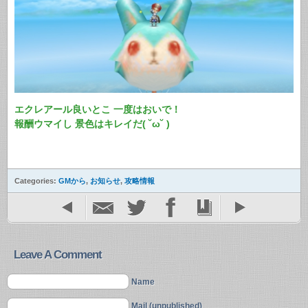
エクレアール良いとこ 一度はおいで！
報酬ウマイし 景色はキレイだ( ˘ω˘ )
Categories:
GMから
,
お知らせ
,
攻略情報
Leave A Comment
Name
Mail (unpublished)