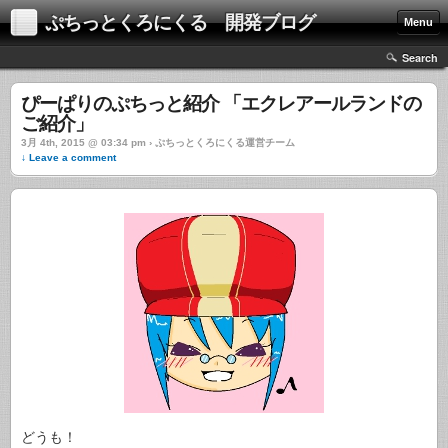
ぷちっとくろにくる 開発ブログ
Menu
Search
ぴーぱりのぷちっと紹介 「エクレアールランドの
ご紹介」
3月 4th, 2015 @ 03:34 pm › ぷちっとくろにくる運営チーム
↓ Leave a comment
どうも！