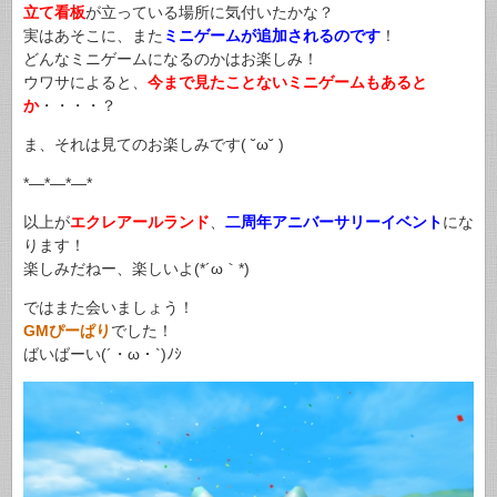
立て看板
が立っている場所に気付いたかな？
実はあそこに、また
ミニゲームが追加されるのです
！
どんなミニゲームになるのかはお楽しみ！
ウワサによると、
今まで見たことないミニゲームもあると
か
・・・・？
ま、それは見てのお楽しみです( ˘ω˘ )
*—*—*—*
以上が
エクレアールランド
、
二周年アニバーサリーイベント
にな
ります！
楽しみだねー、楽しいよ(*´ω｀*)
ではまた会いましょう！
GMぴーぱり
でした！
ばいばーい(´・ω・`)ﾉｼ