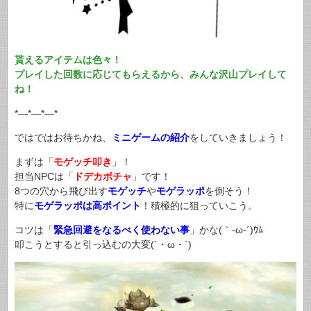
貰えるアイテムは色々！
プレイした回数に応じてもらえるから、みんな沢山プレイして
ね！
*—*—*—*
ではではお待ちかね、
ミニゲームの紹介
をしていきましょう！
まずは「
モゲッチ叩き
」！
担当NPCは「
ドデカボチャ
」です！
8つの穴から飛び出す
モゲッチ
や
モゲラッポ
を倒そう！
特に
モゲラッポは高ポイント
！積極的に狙っていこう。
コツは「
緊急回避をなるべく使わない事
」かな(｀-ω-´)ｳﾑ
叩こうとすると引っ込むの大変(´・ω・`)