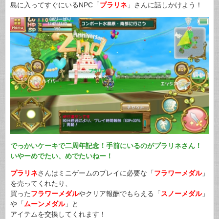
島に入ってすぐにいるNPC「
プラリネ
」さんに話しかけよう！
でっかいケーキで二周年記念！手前にいるのがプラリネさん！
いやーめでたい、めでたいねー！
プラリネ
さんはミニゲームのプレイに必要な「
フラワーメダル
」
を売ってくれたり、
買った
フラワーメダル
やクリア報酬でもらえる「
スノーメダル
」
や「
ムーンメダル
」と
アイテムを交換してくれます！