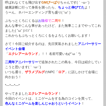
呼ばれなくても飛び出す
GMぴーぱり
ちゃんです(｀･ω･´)ゞ
健康診断に行って身長を測ったら、
ちょっと伸びてた
よ！
うーん、ネバーエンディング育ち盛り( ˘ω˘ )
ぷちっとくろにくるは
お
陰
様
で
二
周
年
！
あんな事やこんな事があったけど、また無事ここまでやってこれ
ました( ˘ω˘ )ｼﾐｼﾞﾐ
これからもぷちっとくろにくるをよろしくお願いします！
さて！今回ご紹介するのは、先日実装されました
アニバーサリー
イベント会場
「
エクレアールランド
」！！ 名前可愛いね(*´ω｀*)
二周年アニバーサリー
で追加されたこの島を、今日は紹介してい
こうと思います(｀･ω･´)
いつも通り、
ザラメブルグ
のNPC「
ロア
」に話しかけて会場に
向かおう！
*—*—*—*
やってきました
エクレアールランド
！
今回のイベントは、ミニゲームをする為のコインを買って、
色んなミニゲームを楽しんじゃおうというイベント
！