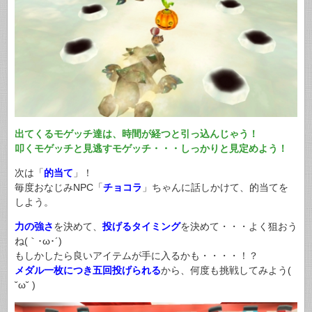
出てくるモゲッチ達は、時間が経つと引っ込んじゃう！
叩くモゲッチと見逃すモゲッチ・・・しっかりと見定めよう！
次は「
的当て
」！
毎度おなじみNPC「
チョコラ
」ちゃんに話しかけて、的当てを
しよう。
力の強さ
を決めて、
投げるタイミング
を決めて・・・よく狙おう
ね(｀･ω･´)
もしかしたら良いアイテムが手に入るかも・・・・！？
メダル一枚につき五回投げられる
から、何度も挑戦してみよう(
˘ω˘ )