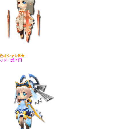
色オシャレB★
ッド一式＊円