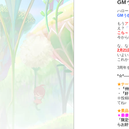
GM
ハローヽ
GMう
もう
ア
え？
「
こら～っ
今から
な、な
2月2
いよい
これか
3周年
*☆*―
★テー
・『仲
・『好
※投稿
てね♪
★景品
▼最優
「限定
らお好