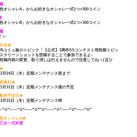
賞
色オシャレA」からお好きなオシャレ一式1つ+500コイン
賞
色オシャレB」からお好きなオシャレ一式1つ+300コイン
賞
イン
方法★
内コミュ板のトピック「【公式】3周年SSコンテスト用投稿トピッ
スクリーンショットを投稿することで参加できるよ♪
投稿内容の変更、取り消しは行えませんので注意してねヽ(`Д´)ﾉ
★
6年3月24日（木）定期メンテナンス前まで
発表日★
6年3月31日（木）定期メンテナンス後の予定
配布予定日★
6年3月31日（木）定期メンテナンス時
―*☆*――*☆*――*☆**☆*――*☆*――*☆*――*☆*
色オシャレA★
乙女一式Ж雪