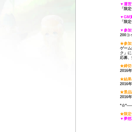
▼運営
「限定
▼GM
「限定
▼参加
200コ
★参加
ゲーム
ク」に
応募、
★締切
201
★結果
201
★景品
201
*☆*―
★限定
▼夢想