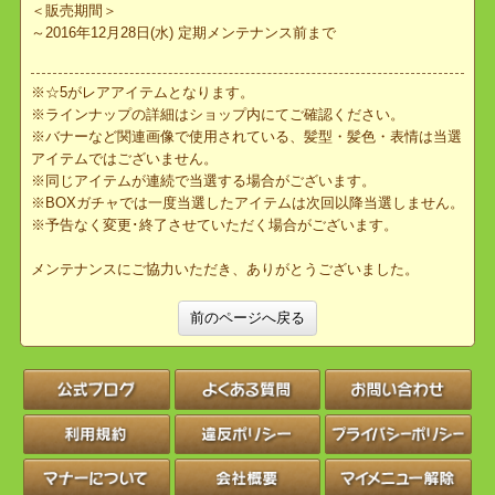
＜特典＞
6回転目に
100コインバック
11回転目に
クリアストーン×1
21回転目に
500コインバック
30回転目に
クリアストーン×1
40回転目に
500コインバック
44回転目に
クリアストーン×3
※コインは即時反映されません。反映させる際は、ショップへ入り
なおすようお願いいたします。
＜販売期間＞
～2016年12月28日(水) 定期メンテナンス前まで
※☆5がレアアイテムとなります。
※ラインナップの詳細はショップ内にてご確認ください。
※バナーなど関連画像で使用されている、髪型・髪色・表情は当選
アイテムではございません。
※同じアイテムが連続で当選する場合がございます。