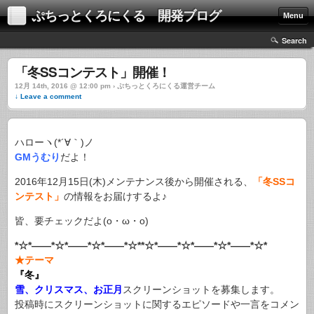
ぷちっとくろにくる 開発ブログ
Menu
Search
「冬SSコンテスト」開催！
12月 14th, 2016 @ 12:00 pm › ぷちっとくろにくる運営チーム
↓ Leave a comment
ハローヽ(*´∀｀)ノ
GMうむり
だよ！
2016年12月15日(木)メンテナンス後から開催される、
「冬SSコ
ンテスト」
の情報をお届けするよ♪
皆、要チェックだよ(o・ω・o)
*☆*――*☆*――*☆*――*☆**☆*――*☆*――*☆*――*☆*
★テーマ
『冬』
雪、クリスマス、お正月
スクリーンショットを募集します。
投稿時にスクリーンショットに関するエピソードや一言をコメン