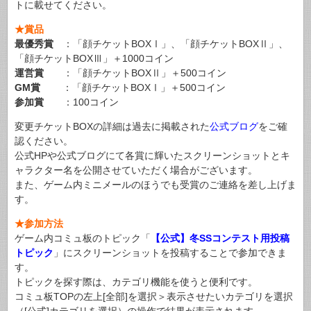
トに載せてください。
★賞品
最優秀賞
：「顔チケットBOXⅠ」、「顔チケットBOXⅡ」、
「顔チケットBOXⅢ」＋1000コイン
運営賞
：「顔チケットBOXⅡ」＋500コイン
GM賞
：「顔チケットBOXⅠ」＋500コイン
参加賞
：100コイン
変更チケットBOXの詳細は過去に掲載された
公式ブログ
をご確
認ください。
公式HPや公式ブログにて各賞に輝いたスクリーンショットとキ
ャラクター名を公開させていただく場合がございます。
また、ゲーム内ミニメールのほうでも受賞のご連絡を差し上げま
す。
★参加方法
ゲーム内コミュ板のトピック「
【公式】冬SSコンテスト用投稿
トピック
」にスクリーンショットを投稿することで参加できま
す。
トピックを探す際は、カテゴリ機能を使うと便利です。
コミュ板TOPの左上[全部]を選択＞表示させたいカテゴリを選択