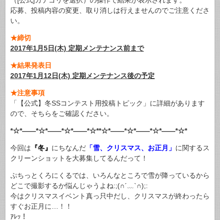
（[公式]カテゴリを選択）の操作で結果が表示されます。
応募、投稿内容の変更、取り消しは行えませんのでご注意くださ
い。
★締切
2017年1月5日(木) 定期メンテナンス前まで
★結果発表日
2017年1月12日(木) 定期メンテナンス後の予定
★注意事項
「【公式】冬SSコンテスト用投稿トピック」に詳細があります
ので、そちらをご確認ください。
*☆*――*☆*――*☆*――*☆**☆*――*☆*――*☆*――*☆*
今回は
『冬』
にちなんだ
「雪、クリスマス、お正月」
に関するス
クリーンショットを大募集してるんだって！
ぷちっとくろにくるでは、いろんなところで雪が降っているから
どこで撮影するか悩んじゃうよね:;(∩´﹏`∩);:
今はクリスマスイベント真っ只中だし、クリスマスが終わったら
すぐお正月に…！！
ｱﾚｯ！