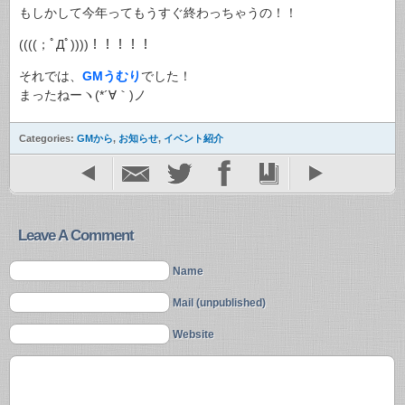
もしかして今年ってもうすぐ終わっちゃうの！！
((((；ﾟДﾟ))))！！！！！
それでは、
GMうむり
でした！
まったねーヽ(*´∀｀)ノ
Categories:
GMから
,
お知らせ
,
イベント紹介
Leave A Comment
Name
Mail (unpublished)
Website