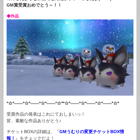
GM賞受賞おめでとう～！！
◆作品
*☆*――*☆*――*☆*――*☆**☆*――*☆*――*☆*――*☆*
受賞作品の発表はこれにておしまいっ！
皆、素敵な作品ありがとう♪
チケットBOXの詳細は、『
GMうむりの変更チケットBOX情
報！
』をチェックだよ！