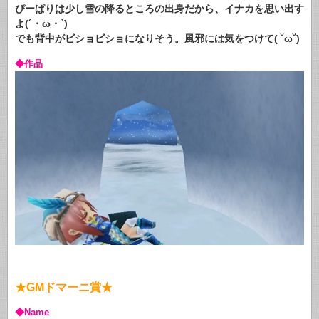
ぴーぱりは少し雪の降るところの出身だから、イナカを思い出す
よ(´・ω・`)
でも背中がビショビショになりそう。風邪には気をつけて( ˘ω˘)
◆作品
★GMドマーニ賞★
◆Name