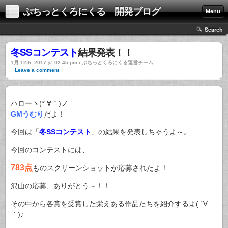
ぷちっとくろにくる 開発ブログ
Menu
Search
冬SSコンテスト
結果発表！！
1月 12th, 2017 @ 02:45 pm › ぷちっとくろにくる運営チーム
↓ Leave a comment
ハローヽ(*´∀｀)ノ
GMうむり
だよ！
今回は「
冬SSコンテスト
」の結果を発表しちゃうよ～。
今回のコンテストには、
783点
ものスクリーンショットが応募されたよ！
沢山の応募、ありがとう～！！
その中から各賞を受賞した栄えある作品たちを紹介するよ( ´∀
｀)♪