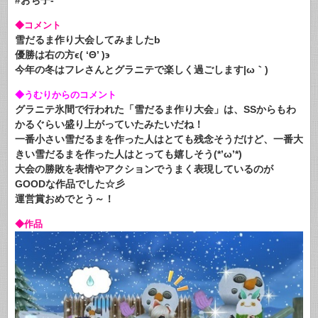
◆コメント
雪だるま作り大会してみましたb
優勝は右の方ϵ( ‘Θ’ )϶
今年の冬はフレさんとグラニテで楽しく過ごします|ω｀)
◆うむりからのコメント
グラニテ氷間で行われた「雪だるま作り大会」は、SSからもわ
かるぐらい盛り上がっていたみたいだね！
一番小さい雪だるまを作った人はとても残念そうだけど、一番大
きい雪だるまを作った人はとっても嬉しそう(*’ω’*)
大会の勝敗を表情やアクションでうまく表現しているのが
GOODな作品でした☆彡
運営賞おめでとう～！
◆作品