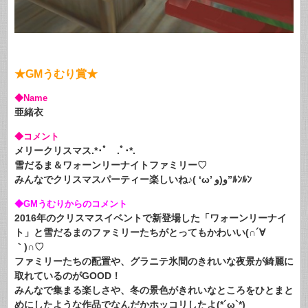
★GMうむり賞★
◆Name
亜緒衣
◆コメント
メリークリスマス.*･ﾟ .ﾟ･*.
雪だるま＆ワォーンリーナイトファミリー♡
みんなでクリスマスパーティー楽しいね♪( ‘ω’ و(و”ﾙﾝﾙﾝ
◆GMうむりからのコメント
2016年のクリスマスイベントで新登場した「ワォーンリーナイ
ト」と雪だるまのファミリーたちがとってもかわいい(∩´∀
｀)∩♡
ファミリーたちの配置や、グラニテ氷間のきれいな夜景が綺麗に
取れているのがGOOD！
みんなで集まる楽しさや、冬の景色がきれいなところをひとまと
めにしたような作品でなんだかホッコリしたよ(*´ω`*)