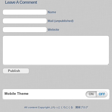
Leave A Comment
Name
Mail (unpublished)
Website
Mobile Theme
ON
OFF
All content Copyright ぷちっとくろにくる 開発ブログ