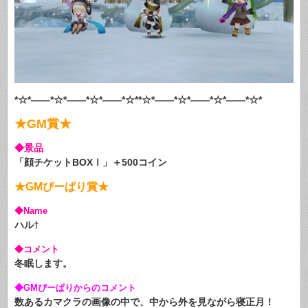
*☆*――*☆*――*☆*――*☆**☆*――*☆*――*☆*――*☆*
★GM賞★
◆景品
「顔チケットBOXⅠ」＋500コイン
★GMぴーぱり賞★
◆Name
ハル†
◆コメント
冬眠します。
◆GMぴーぱりからのコメント
数あるカマクラの画像の中で、中から外を見ながら寝正月！