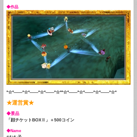
◆作品
*☆*――*☆*――*☆*――*☆**☆*――*☆*――*☆*――*☆*
★運営賞★
◆景品
「顔チケットBOXⅡ」＋500コイン
◆Name
#おち子-