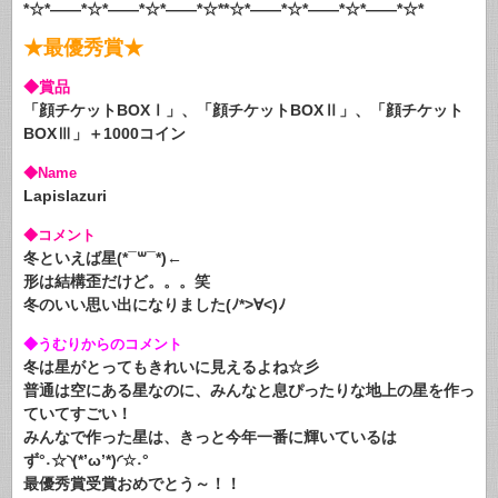
*☆*――*☆*――*☆*――*☆**☆*――*☆*――*☆*――*☆*
★最優秀賞★
◆賞品
「顔チケットBOXⅠ」、「顔チケットBOXⅡ」、「顔チケット
BOXⅢ」＋1000コイン
◆Name
Lapislazuri
◆コメント
冬といえば星(*¯꒳¯*)←
形は結構歪だけど。。。笑
冬のいい思い出になりました(ﾉ*>∀<)ﾉ
◆うむりからのコメント
冬は星がとってもきれいに見えるよね☆彡
普通は空にある星なのに、みんなと息ぴったりな地上の星を作っ
ていてすごい！
みんなで作った星は、きっと今年一番に輝いているは
ず°˖☆◝(*’ω’*)◜☆˖°
最優秀賞受賞おめでとう～！！