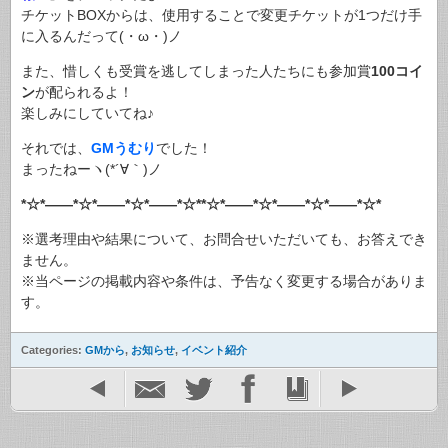
チケットBOXからは、使用することで変更チケットが1つだけ手
に入るんだって(・ω・)ノ
また、惜しくも受賞を逃してしまった人たちにも参加賞
100コイ
ン
が配られるよ！
楽しみにしていてね♪
それでは、
GMうむり
でした！
まったねーヽ(*´∀｀)ノ
*☆*――*☆*――*☆*――*☆**☆*――*☆*――*☆*――*☆*
※選考理由や結果について、お問合せいただいても、お答えでき
ません。
※当ページの掲載内容や条件は、予告なく変更する場合がありま
す。
Categories:
GMから
,
お知らせ
,
イベント紹介