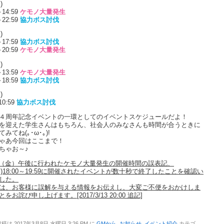
)
～14:59
ケモノ大量発生
～22:59
協力ボス討伐
)
～17:59
協力ボス討伐
～20:59
ケモノ大量発生
)
～13:59
ケモノ大量発生
～18:59
協力ボス討伐
)
10:59
協力ボス討伐
４周年記念イベントの一環としてのイベントスケジュールだよ！
を迎えた学生さんはもちろん、社会人のみなさんも時間が合うときに
みてね(｡･ω･｡)!
ゃあ今回はここまで！
ちゃお～♪
10（金）午後に行われたケモノ大量発生の開催時間の誤表記、
2(日)18:00～19:59に開催されたイベントが数十秒で終了したことを確認い
した。
は、お客様に誤解を与える情報をお伝えし、大変ご不便をおかけしま
をお詫び申し上げます。[2017/3/13 20:00 追記]
稿は 2017年3月8日 水曜日 3:26 PM に
GMから
,
お知らせ
,
イベント紹介
カテゴ