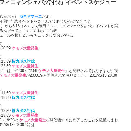
フィニャンシェバグ討伐」イベントスケジュー
おちゃお～♪
GMドマーニ
だよ！
４周年記念イベントを楽しんでくれているかな？？？
（木）から3/16（木）まで毎日「フィニャンシェバグ討伐」イベントが開
るんだってさ！すごいね(๑°ㅁ°๑)‼
ュールを載せるからチェックしておいてね♪
木）
～20:59
ケモノ大量発生
)
～13:59
協力ボス討伐
～22:59
ケモノ大量発生
には「21:00～22:59
ケモノ大量発生
」と記載されておりますが、実
ケモノ大量発生
が20:00から開催されておりました。[2017/3/13 20:00
)
～11:59
ケモノ大量発生
～18:59
協力ボス討伐
)
～12:59
協力ボス討伐
～19:59
ケモノ大量発生
00～19:59の
ケモノ大量発生
が開催後すぐに終了したことを確認しまし
17/3/13 20:00 追記]