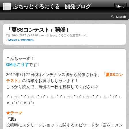
ぷちっとくろにくる 開発ブログ
Menu
Search
「夏SSコンテスト」開催！
7月 26th, 2017 @ 12:02 pm › ぷちっとくろにくる運営チーム
↓ Leave a comment
こんちゃーす！
GMちこりす
です！
2017年7月27日(木)メンテナンス後から開催される、
「夏SSコン
テスト」
の情報をお届けしちゃいます！
しっかり読んで、自慢の一枚を投稿してください✩
♪ﾟ+.ｏ.+ﾟ♪ﾟ+.ｏ.+ﾟ♪♪ﾟ+.ｏ.+ﾟ♪ﾟ+.ｏ.+ﾟ♪♪ﾟ+.ｏ.+ﾟ♪ﾟ+.ｏ.+ﾟ♪♪ﾟ+.
ｏ.+ﾟ♪ﾟ+.ｏ.+ﾟ♪
★テーマ
『夏』
投稿時にスクリーンショットに関するエピソードや一言をコメン