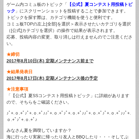
ゲーム内コミュ板のトピック「
【公式】夏コンテスト用投稿トピ
ック
」にスクリーンショットを投稿することで参加できます。
トピックを探す際は、カテゴリ機能を使うと便利です。
コミュ板TOPの左上[全部]を選択＞表示させたいカテゴリを選択
（[公式]カテゴリを選択）の操作で結果が表示されます。
応募、投稿内容の変更、取り消しは行えませんのでご注意くださ
い。
★締切
2017年8月10日(木) 定期メンテナンス前まで
★結果発表日
2017年8月17日(木) 定期メンテナンス後の予定
★注意事項
「【公式】夏SSコンテスト用投稿トピック」に詳細があります
ので、そちらをご確認ください。
♪ﾟ+.ｏ.+ﾟ♪ﾟ+.ｏ.+ﾟ♪♪ﾟ+.ｏ.+ﾟ♪ﾟ+.ｏ.+ﾟ♪♪ﾟ+.ｏ.+ﾟ♪ﾟ+.ｏ.+ﾟ♪♪ﾟ+.
ｏ.+ﾟ♪ﾟ+.ｏ.+ﾟ♪
みなさん夏を満喫していますか？
海に行ったり実家に帰ったり友人とBBQしたり・・・そしてぷ