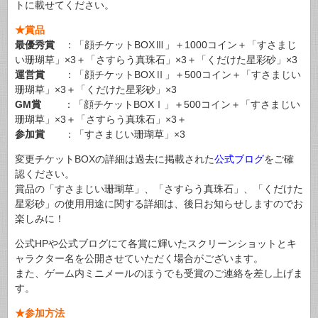
トに載せてください。
★賞品
最優秀賞
：「顔チケットBOXⅢ」＋1000コイン＋「すさまじ
い珊瑚草」×3＋「さすらう真珠石」×3＋「くだけた星彩砂」×3
運営賞
：「顔チケットBOXⅡ」＋500コイン＋「すさまじい
珊瑚草」×3＋「くだけた星彩砂」×3
GM賞
：「顔チケットBOXⅠ」＋500コイン＋「すさまじい
珊瑚草」×3＋「さすらう真珠石」×3＋
参加賞
：「すさまじい珊瑚草」×3
変更チケットBOXの詳細は過去に掲載された
公式ブログ
をご確
認ください。
賞品の「すさまじい珊瑚草」、「さすらう真珠石」、「くだけた
星彩砂」の使用用途に関する詳細は、後日お知らせしますのでお
楽しみに！
公式HPや公式ブログにて各賞に輝いたスクリーンショットとキ
ャラクター名を公開させていただく場合がございます。
また、ゲーム内ミニメールのほうでも受賞のご連絡を差し上げま
す。
★参加方法