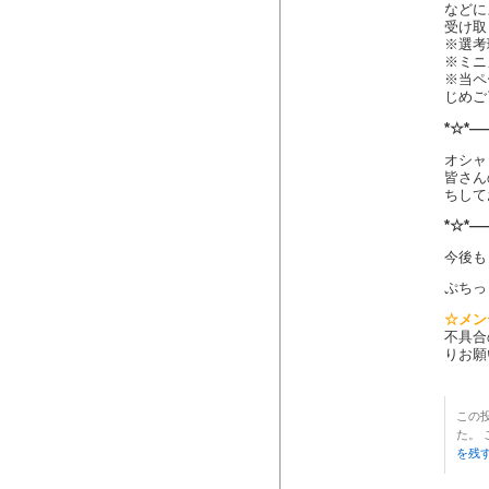
などに
受け取
※選考
※ミニ
※当ペ
じめご
*☆*―
オシャ
皆さん
ちして
*☆*―
今後も
ぷちっ
☆メン
不具合
りお願
この投
た。
を残