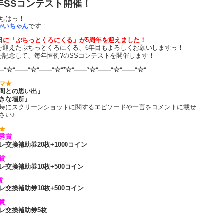
年SSコンテスト開催！
ちはっ！
かいちゃん
です！
1日に「ぷちっとくろにくる」が5周年を迎えました！
を迎えたぷちっとくろにくる、6年目もよろしくお願いしますっ！
を記念して、毎年恒例?のSSコンテストを開催します！
―*☆*――*☆*――*☆**☆*――*☆*――*☆*――*☆*
マ★
間との思い出』
きな場所』
時にスクリーンショットに関するエピソードや一言をコメントに載せ
さい♪
★
秀賞
レ交換補助券20枚+1000コイン
賞
レ交換補助券10枚+500コイン
賞
レ交換補助券10枚+500コイン
賞
レ交換補助券5枚