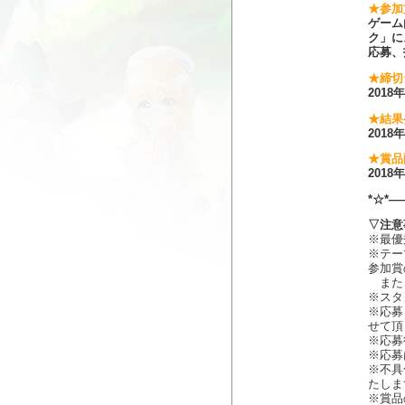
★参加
ゲーム
ク」に
応募、
★締切
201
★結果
201
★賞品
201
*☆*―
▽注意
※最優
※テー
参加賞
また、
※スタ
※応募
せて頂
※応募
※応募
※不具
たしま
※賞品