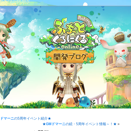
Mドマーニ
の5周年イベント紹介★
★
GMドマーニ
の続・5周年イベント情報～！★
»