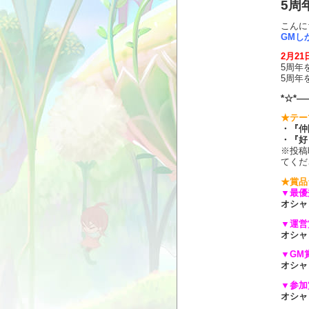
5周
こんに
GMし
2月2
5周年
5周年
*☆*―
★テー
・『仲
・『好
※投稿
てくだ
★賞品
▼最優
オシャ
▼運営
オシャ
▼GM
オシャ
▼参加
オシャ