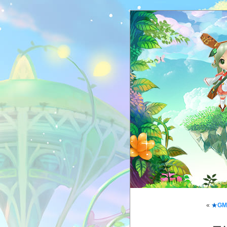
«
★
G