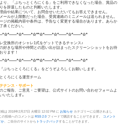
より、「ぷちっとくろにくる」をご利用できなくなった場合、賞品の
りを辞退したものと判断いたします。
理由や結果について、お問合せいただいてもお答えできません。
メールが上限数だった場合、受賞連絡のミニメールは送られません。
ージの掲載内容や条件は、予告なく変更する場合があります。あらか
了承ください。
―*☆*――*☆*――*☆**☆*――*☆*――*☆*――*☆*
レ交換所のオシャレ1式をゲットできるチャンス♪
の好きな場所や仲間との思い出が詰まったスクリーンショットをお待
おります！
―*☆*――*☆*――*☆**☆*――*☆*――*☆*――*☆*
『ぷちっとくろにくる』をどうぞよろしくお願いします。
とくろにくる運営チーム
テナンス・サポート
のご報告、ご意見・ご要望は、公式サイトのお問い合わせフォームよ
いいたします｡
稿は 2018年2月27日 火曜日 12:02 PM に
お知らせ
カテゴリーに公開されまし
 この投稿へのコメントは
RSS 2.0
フィードで購読することができます。
コメント
すか
、ご自分のサイトから
トラックバック
することができます。