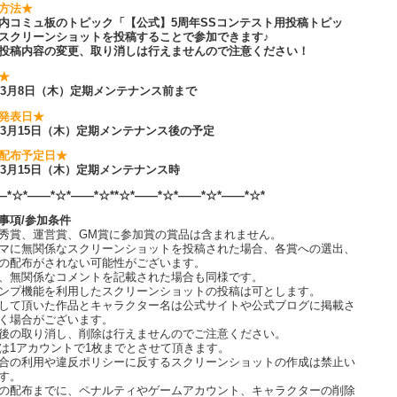
方法★
内コミュ板のトピック「【公式】5周年SSコンテスト用投稿トピッ
スクリーンショットを投稿することで参加できます♪
投稿内容の変更、取り消しは行えませんので注意ください！
★
8年3月8日（木）定期メンテナンス前まで
発表日★
8年3月15日（木）定期メンテナンス後の予定
配布予定日★
8年3月15日（木）定期メンテナンス時
―*☆*――*☆*――*☆**☆*――*☆*――*☆*――*☆*
事項/参加条件
秀賞、運営賞、GM賞に参加賞の賞品は含まれません。
マに無関係なスクリーンショットを投稿された場合、各賞への選出、
の配布がされない可能性がございます。
無関係なコメントを記載された場合も同様です。
ンプ機能を利用したスクリーンショットの投稿は可とします。
して頂いた作品とキャラクター名は公式サイトや公式ブログに掲載さ
く場合がございます。
後の取り消し、削除は行えませんのでご注意ください。
は1アカウントで1枚までとさせて頂きます。
合の利用や違反ポリシーに反するスクリーンショットの作成は禁止い
す。
の配布までに、ペナルティやゲームアカウント、キャラクターの削除