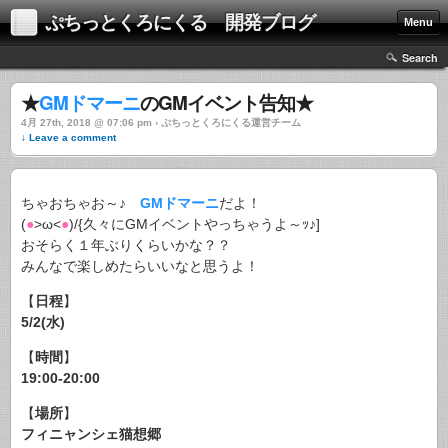
ぷちっとくろにくる 開発ブログ
Menu
Search
★
GMドマーニ
のGMイベント告知★
4月 27th, 2018 @ 07:06 pm › ぷちっとくろにくる運営チーム
↓ Leave a comment
ちゃおちゃお～♪
GMドマーニ
だよ！
(
●
>ω<
●
)/{久々にGMイベントやっちゃうよ～ｯ♪]
おそらく１年ぶりくらいかな？？
みんなで楽しめたらいいなと思うよ！
【
日程
】
5/2(水)
【
時間
】
19:00-20:00
【
場所
】
フィニャンシェ猫想郷