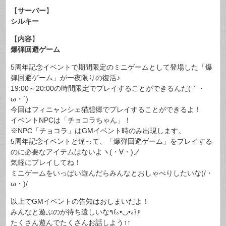
【
サーバー
】
シルキー
【
内容
】
爆弾回避ゲーム
5周年記念イベントで期間限定のミニゲームとして登場した「爆
弾回避ゲーム」が一夜限りの復活♪
19:00～20:00の時間限定でプレイすることができるんだ(｀・
ω・´)
今回はフィニャンシェ猫想郷でプレイすることができるよ！
イベントNPCは「チョコラちゃん」！
※NPC「チョコラ」はGMイベント時のみ出現します。
5周年記念イベントと違って、「爆弾回避ゲーム」をプレイする
のに必要なアイテムはないよヽ(・∀・)ノ
気軽にプレイしてね！
ミニゲームをいっぱい遊んだらみんなとおしゃべりしたいな(/・
ω・)/
以上でGMイベントの告知はおしまいだよ！
みんなと遊ぶのが待ち遠しいな٩꒰｡•◡•｡꒱۶
たくさん遊んでたくさんお話しよう↑↑