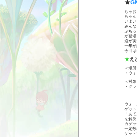
★
G
ちゃ
ちゃん
いよい
みんな
ぷちっ
が登場
道が実
一年が
今回は
★
え
＜場所
・ウォ
＜対象
・グラ
ウォー
ゲット
「あて
を解決
カゲッ
一定数