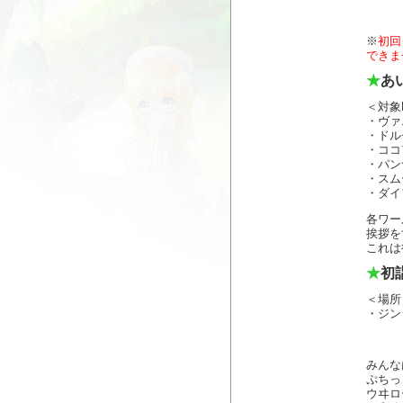
※
初回
できま
★
あ
＜対象
・ヴァ
・ドル
・ココ
・パン
・スム
・ダイ
各ワー
挨拶を
これは
★
初
＜場所
・ジン
みんな
ぷちっ
ウヰロ