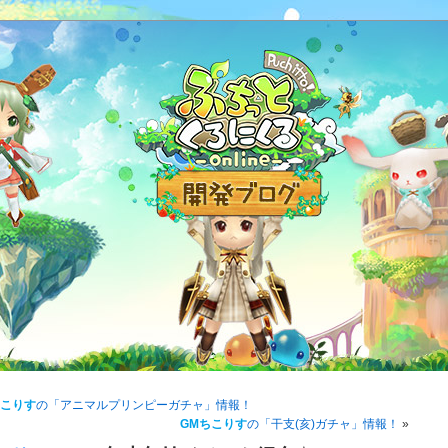
ちこりす
の「アニマルプリンピーガチャ」情報！
GMちこりす
の「干支(亥)ガチャ」情報！
»