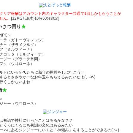
クリア報酬はアカウント内のキャラクター共通で1回しかもらうことが
せん。
[12月27日(木)18時50分追記]
いさつ回り
★
NPC＞
ニラ（ガトーヴィレッジ）
チェ（ザラメブルグ）
ア（ミルフィーナ）
ナコッタ（ミルフィーナ）
ージー（グラニテ氷間）
フク（ウヰローネ）
ルドにいるNPCたちに新年の挨拶をしに行こう↑↑
するとささやかーなお年玉をもらえるみたいだよ(。-∀-)
行くしかないよね！
詣
★
＞
ジャー（ウヰローネ）
は初詣で神社に行ったことはあるかな？？
とくろにくるにも初詣の文化はあるみたい
ーネにあるジンジャーにいくと「神頼み」をすることができるの(-ω-)