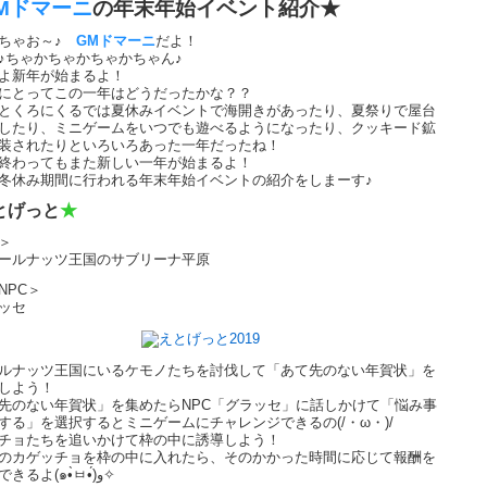
Mドマーニ
の年末年始イベント紹介★
おちゃお～♪
GMドマーニ
だよ！
♪ちゃかちゃかちゃかちゃん♪
よ新年が始まるよ！
にとってこの一年はどうだったかな？？
とくろにくるでは夏休みイベントで海開きがあったり、夏祭りで屋台
したり、ミニゲームをいつでも遊べるようになったり、クッキード鉱
装されたりといろいろあった一年だったね！
終わってもまた新しい一年が始まるよ！
冬休み期間に行われる年末年始イベントの紹介をしまーす♪
とげっと
★
＞
ールナッツ王国のサブリーナ平原
NPC＞
ッセ
ルナッツ王国にいるケモノたちを討伐して「あて先のない年賀状」を
しよう！
先のない年賀状」を集めたらNPC「グラッセ」に話しかけて「悩み事
する」を選択するとミニゲームにチャレンジできるの(/・ω・)/
チョたちを追いかけて枠の中に誘導しよう！
のカゲッチョを枠の中に入れたら、そのかかった時間に応じて報酬を
ゲットできるよ(๑•̀ㅂ•́)و✧