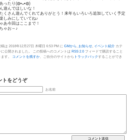
ったり(◍•ᴗ•◍)
ん遊んでほしいな！
たくさん遊んでくれてありがとう！来年もいろいろ追加していく予定
楽しみにしていてね♪
ゃあ今回はここまで！
ちゃお～♪
稿は 2018年12月27日 木曜日 6:53 PM に
GMから
,
お知らせ
,
イベント紹介
カテ
ーに公開されました。 この投稿へのコメントは
RSS 2.0
フィードで購読すること
きます。
コメントを残すか
、ご自分のサイトから
トラックバック
することができ
。
ントをどうぞ
お名前