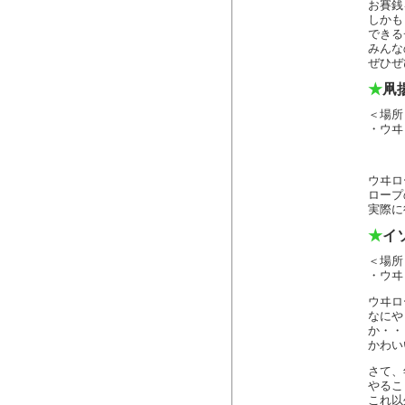
お賽銭
しかも
できる
みんな
ぜひぜ
★
凧
＜場所
・ウヰ
ウヰロ
ロープ
実際に
★
イ
＜場所
・ウヰ
ウヰロ
なにや
か・・
かわい
さて、
やるこ
これ以