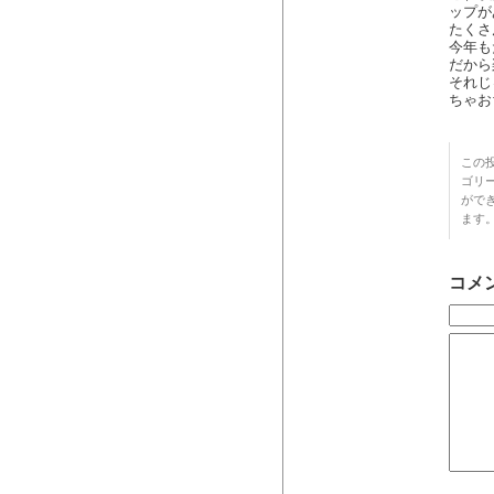
ップがあ
たくさ
今年も
だから
それじ
ちゃお
この投
ゴリ
がで
ます
コメ