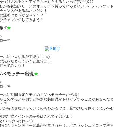
を投げ入れると～アイテムをもらえるんだって(´∀｀*)ｳﾌﾌ
しかも初詣シリーズのオシャレを持っているといいアイテムをゲット
チャンスがあるみたいだよ！
の運勢はどうかな～？？？
ひチャレンジしてみよう！
揚げ
★
＞
ローネ
ーネに巨大な凧が出現(๑°ㅁ°๑)‼
の先をたどっていくと宝箱と…
行ってみよう！
ソベモッチー出現
★
＞
ローネ
ーネに期間限定ケモノのイソベモッチーが登場！
らこのケモノを倒すと特別な装飾品がドロップすることがあるんだと
・？
いから倒せないっていうのもわかるけど…見つけたら倒そうね(｡-ω-)ﾉ
年末年始イベントの紹介はこれで全部だよ！
といっぱいだね(-ω-)
外にもキャンディーヌ島が開放されたり、ボスラッシュドロップ率ア