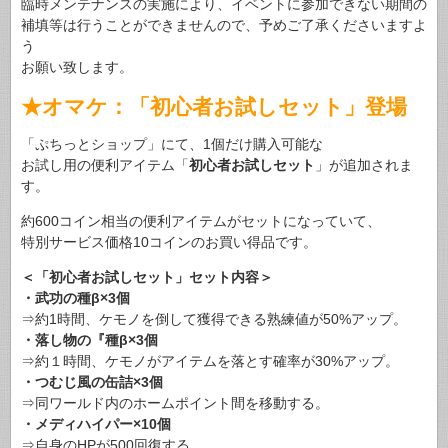
臨時メンテナンスの実施により、イベントに参加できない期間の
補填等は行うことができませんので、予めご了承くださいますよ
う
お願い致します。
★オマケ：「初心者お試しセット」登場
「ぷちっとショップ」にて、1個だけ購入可能な
お試し用の便利アイテム「
初心者お試しセット
」が追加されま
す。
約600コイン相当の便利アイテムがセットになっていて、
特別サービス価格10コインのお買い得品です。
＜「初心者お試しセット」セット内容＞
・武功の種β×3個
⇒約1時間、ケモノを倒して獲得できる熟練値が50%アップ。
・落し物の『種β×3個
⇒約１時間、ケモノがアイテムを落とす確率が30%アップ。
・つむじ風の缶詰×3個
⇒同ワールド内のホームポイント間を移動する。
・メディハイパー×10個
⇒自身のHPが500回復する。