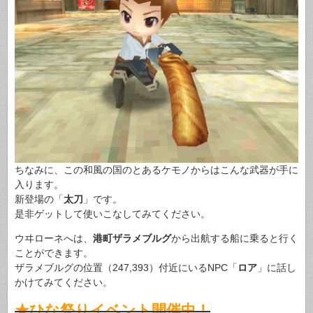
ちなみに、この和風の国のとあるケモノからはこんな武器が手に
入ります。
新登場の「
太刀
」です。
是非ゲットして使いこなしてみてください。
ウヰローネへは、
港町ザラメブルグ
から出航する船に乗ると行く
ことができます。
ザラメブルグの位置（247,393）付近にいるNPC「
ロア
」に話し
かけてみてください。
★ひな祭りイベント開催中！