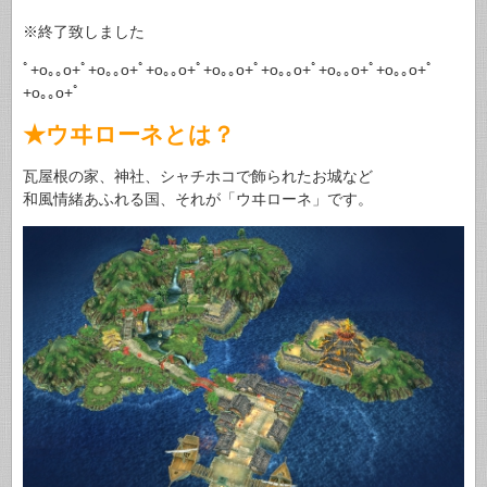
※終了致しました
ﾟ+o｡｡o+ﾟ+o｡｡o+ﾟ+o｡｡o+ﾟ+o｡｡o+ﾟ+o｡｡o+ﾟ+o｡｡o+ﾟ+o｡｡o+ﾟ
+o｡｡o+ﾟ
★ウヰローネとは？
瓦屋根の家、神社、シャチホコで飾られたお城など
和風情緒あふれる国、それが「ウヰローネ」です。