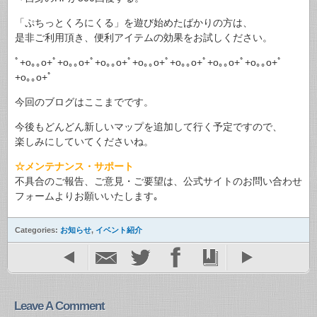
「ぷちっとくろにくる」を遊び始めたばかりの方は、
是非ご利用頂き、便利アイテムの効果をお試しください。
ﾟ+o｡｡o+ﾟ+o｡｡o+ﾟ+o｡｡o+ﾟ+o｡｡o+ﾟ+o｡｡o+ﾟ+o｡｡o+ﾟ+o｡｡o+ﾟ
+o｡｡o+ﾟ
今回のブログはここまでです。
今後もどんどん新しいマップを追加して行く予定ですので、
楽しみにしていてくださいね。
☆メンテナンス・サポート
不具合のご報告、ご意見・ご要望は、公式サイトのお問い合わせ
フォームよりお願いいたします｡
Categories:
お知らせ
,
イベント紹介
Leave A Comment