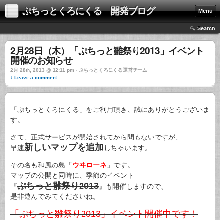
ぷちっとくろにくる 開発ブログ
Menu
Search
2月28日（木）「ぷちっと雛祭り2013」イベント
開催のお知らせ
2月 28th, 2013 @ 12:11 pm › ぷちっとくろにくる運営チーム
↓ Leave a comment
「ぷちっとくろにくる」をご利用頂き、誠にありがとうございま
す。
さて、正式サービスが開始されてから間もないですが、
新しいマップを追加
早速
しちゃいます。
その名も和風の島「
ウヰローネ
」です。
マップの公開と同時に、季節のイベント
ぷちっと雛祭り2013
『
』も開催しますので、
是非遊んでみてくださいね。
「ぷちっと雛祭り2013」イベント開催中です！