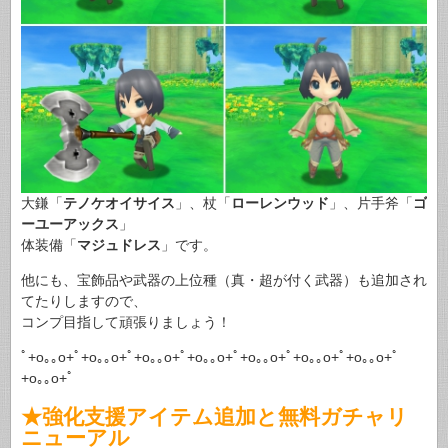
大鎌「
テノケオイサイス
」、杖「
ローレンウッド
」、片手斧「
ゴ
ーユーアックス
」
体装備「
マジュドレス
」です。
他にも、宝飾品や武器の上位種（真・超が付く武器）も追加され
てたりしますので、
コンプ目指して頑張りましょう！
ﾟ+o｡｡o+ﾟ+o｡｡o+ﾟ+o｡｡o+ﾟ+o｡｡o+ﾟ+o｡｡o+ﾟ+o｡｡o+ﾟ+o｡｡o+ﾟ
+o｡｡o+ﾟ
★強化支援アイテム追加と無料ガチャリ
ニューアル