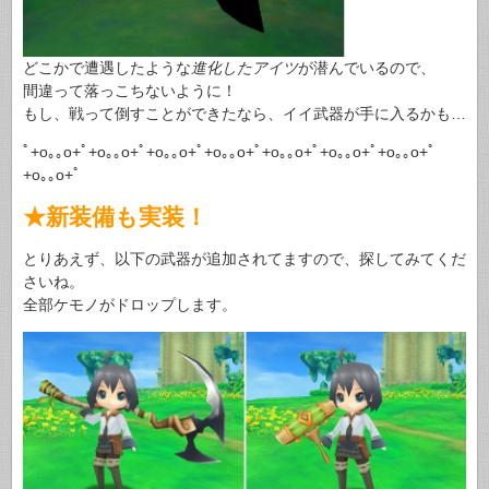
どこかで遭遇したような
進化したアイツ
が潜んでいるので、
間違って落っこちないように！
もし、戦って倒すことができたなら、イイ武器が手に入るかも…
ﾟ+o｡｡o+ﾟ+o｡｡o+ﾟ+o｡｡o+ﾟ+o｡｡o+ﾟ+o｡｡o+ﾟ+o｡｡o+ﾟ+o｡｡o+ﾟ
+o｡｡o+ﾟ
★新装備も実装！
とりあえず、以下の武器が追加されてますので、探してみてくだ
さいね。
全部ケモノがドロップします。