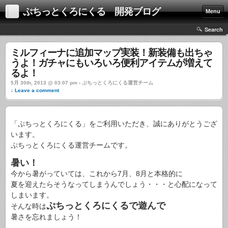
ぷちっとくろにくる 開発ブログ
Menu
Search
ミルフィーナに追加マップ実装！新装備も出ちゃ
うよ！ガチャにもいろいろ便利アイテムが増えて
るよ！
5月 30th, 2013 @ 03:07 pm › ぷちっとくろにくる運営チーム
↓ Leave a comment
「ぷちっとくろにくる」をご利用いただき、誠にありがとうござ
います。
ぷちっとくろにくる運営チームです。
暑い！
今から暑がっていては、これから7月、8月と本格的に
夏を迎えたらそうなってしまうんでしょう・・・と心配になって
しまいます。
ぷちっとくろにくるで遊んで
そんな時は
暑さを忘れましょう！