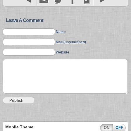
Leave A Comment
Name
Mail (unpublished)
Website
Mobile Theme
ON
OFF