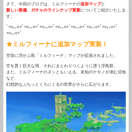
さて、今回のブログは、ミルフィーナの
追加マップ
と
新しい装備
、
ガチャのラインナップ更新
についてご紹介いたしま
す。
ﾟ+o｡｡o+ﾟ+o｡｡o+ﾟ+o｡｡o+ﾟ+o｡｡o+ﾟ+o｡｡o+ﾟ+o｡｡o+ﾟ+o｡｡o+ﾟ
+o｡｡o+ﾟ
★ミルフィーナに追加マップ実装！
空宙に浮かぶ島「ミルフィーナ」マップが拡張されました。
空を貫く巨大な塔、それにまとわりつくように漂う浮島群、
また、ミルフィーナのヌシともいえる、未知のケモノが潜む沼地
など、
幻想的なぷちっとくろにくるの世界がさらに広がります。