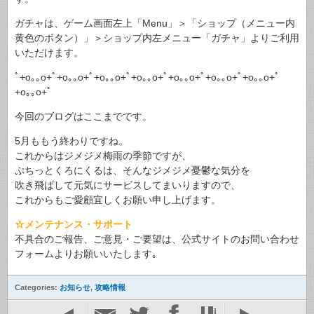
ガチャは、ゲーム画面左上「Menu」＞「ショップ（メニュー内
黄色のボタン）」＞ショップ内左メニュー「ガチャ」よりご利用
いただけます。
ﾟ+o｡｡o+ﾟ+o｡｡o+ﾟ+o｡｡o+ﾟ+o｡｡o+ﾟ+o｡｡o+ﾟ+o｡｡o+ﾟ+o｡｡o+ﾟ
+o｡｡o+ﾟ
今回のブログはここまでです。
5月ももう終わりですね。
これからはジメジメ梅雨の季節ですが、
ぷちっとくろにくるは、そんなジメジメ憂鬱な気分を
吹き飛ばして元気にサービスしてまいりますので、
これからもご愛顧宜しくお願い申し上げます。
☆メンテナンス・サポート
不具合のご報告、ご意見・ご要望は、公式サイトのお問い合わせ
フォームよりお願いいたします｡
Categories:
お知らせ
,
攻略情報