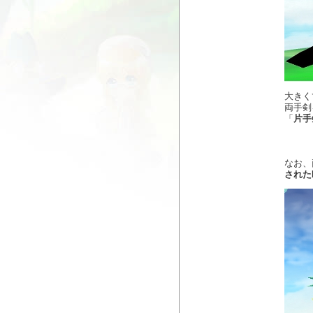
大きく
両手剣
「
片手
なお、
された