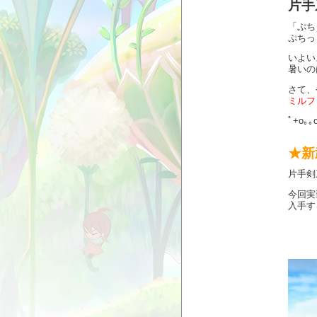
片手
「ぷち
ぷちっ
いよい
暑いの
さて、
ミルフ
ﾟ+o｡｡
★新
片手剣
今回実
入手す