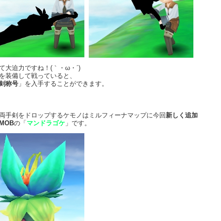
て大迫力ですね！(｀・ω・´)
を装備して戦っていると、
剣称号
」を入手することができます。
両手剣をドロップするケモノはミルフィーナマップに今回
新しく追加
MOB
の「
マンドラゴケ
」です。