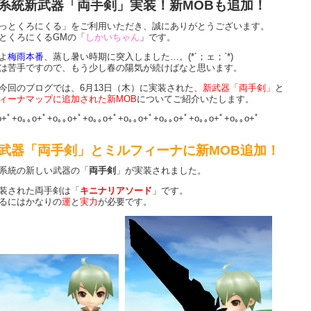
系統新武器「両手剣」実装！新MOBも追加！
っとくろにくる」をご利用いただき、誠にありがとうございます。
とくろにくるGMの「
しかいちゃん
」です。
よ
梅雨本番
、蒸し暑い時期に突入しました…。(*´；ェ；`*)
は苦手ですので、もう少し春の陽気が続けばなと思います。
今回のブログでは、6月13日（木）に実装された、
新武器「両手剣」
と
ィーナマップに追加された新MOB
についてご紹介いたします。
o+ﾟ+o｡｡o+ﾟ+o｡｡o+ﾟ+o｡｡o+ﾟ+o｡｡o+ﾟ+o｡｡o+ﾟ+o｡｡o+ﾟ+o｡｡o+ﾟ
武器「両手剣」とミルフィーナに新MOB追加！
系統の新しい武器の「
両手剣
」が実装されました。
装された両手剣は「
キニナリアソード
」です。
るにはかなりの
運
と
実力
が必要です。