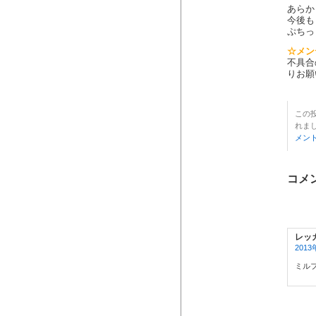
あらか
今後も
ぷちっ
☆メン
不具合
りお願
この投
れま
メン
コメン
レッ
2013
ミル