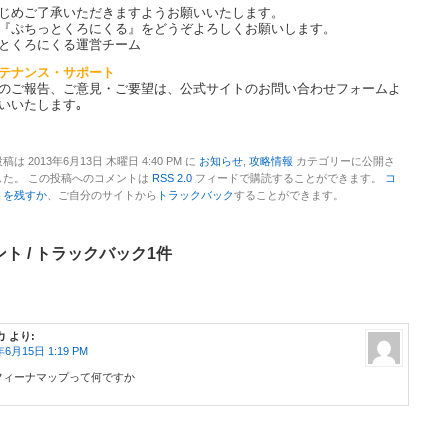
じめご了承いただきますようお願いいたします。
『ぷちっとくろにくる』をどうぞよろしくお願いします。
とくろにくる運営チーム
テナンス・サポート
のご報告、ご意見・ご要望は、公式サイトのお問い合わせフォームよ
いいたします｡
稿は 2013年6月13日 木曜日 4:40 PM に
お知らせ
,
攻略情報
カテゴリーに公開さ
した。 この投稿へのコメントは
RSS 2.0
フィードで購読することができます。
コ
トを残すか
、ご自分のサイトから
トラックバック
することができます。
ト / トラックバック1件
カ
より:
年6月15日 1:19 PM
フィーナマップって何ですか