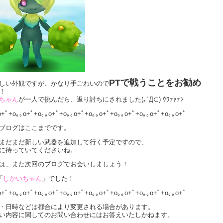
PTで戦うことをお勧め
しい外観ですが、かなり手ごわいので
！
ちゃん
が一人で挑んだら、返り討ちにされました(｡´Д⊂) ｳﾜｧｧｧﾝ
o+ﾟ+o｡｡o+ﾟ+o｡｡o+ﾟ+o｡｡o+ﾟ+o｡｡o+ﾟ+o｡｡o+ﾟ+o｡｡o+ﾟ+o｡｡o+ﾟ
ブログはここまでです。
まだまだ新しい武器を追加して行く予定ですので、
に待っていてくださいね。
は、また次回のブログでお会いしましょう！
「
しかいちゃん
」でした！
o+ﾟ+o｡｡o+ﾟ+o｡｡o+ﾟ+o｡｡o+ﾟ+o｡｡o+ﾟ+o｡｡o+ﾟ+o｡｡o+ﾟ+o｡｡o+ﾟ
・日時などは都合により変更される場合があります。
い内容に関してのお問い合わせにはお答えいたしかねます。