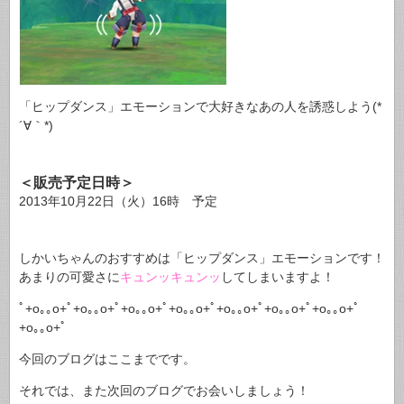
「ヒップダンス」エモーションで大好きなあの人を誘惑しよう(*
´∀｀*)
＜販売予定日時＞
2013年10月22日（火）16時 予定
しかいちゃんのおすすめは「ヒップダンス」エモーションです！
あまりの可愛さに
キュンッキュンッ
してしまいますよ！
ﾟ+o｡｡o+ﾟ+o｡｡o+ﾟ+o｡｡o+ﾟ+o｡｡o+ﾟ+o｡｡o+ﾟ+o｡｡o+ﾟ+o｡｡o+ﾟ
+o｡｡o+ﾟ
今回のブログはここまでです。
それでは、また次回のブログでお会いしましょう！