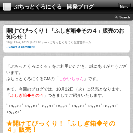
ぷちっとくろにくる 開発ブログ
Menu
Search
開けてびっくり！「ふしぎ箱◆その４」販売のお
知らせ！
10月 21st, 2013 @ 01:04 pm › ぷちっとくろにくる運営チーム
↓ Leave a comment
「ぷちっとくろにくる」をご利用いただき、誠にありがとうござ
います。
ぷちっとくろにくるGMの「
しかいちゃん
」です。
さて、今回のブログでは、10月22日（火）に発売となります、
「
ふしぎ箱◆その４
」つきましてご紹介いたします。
ﾟ+o｡｡o+ﾟ+o｡｡o+ﾟ+o｡｡o+ﾟ+o｡｡o+ﾟ+o｡｡o+ﾟ+o｡｡o+ﾟ+o｡｡o+ﾟ
+o｡｡o+ﾟ
★開けてびっくり！「ふしぎ箱◆その
４」販売！