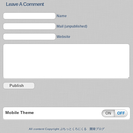
Leave A Comment
Name
Mail (unpublished)
Website
Mobile Theme
ON
OFF
All content Copyright ぷちっとくろにくる 開発ブログ