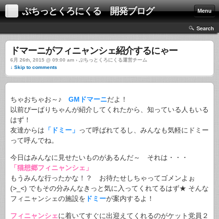
ぷちっとくろにくる 開発ブログ
Menu
Search
ドマーニがフィニャンシェ紹介するにゃー
6月 26th, 2015 @ 09:00 am › ぷちっとくろにくる運営チーム
↓ Skip to comments
ちゃおちゃお～♪
GMドマーニ
だよ！
以前ぴーぱりちゃんが紹介してくれたから、知っている人もいる
はず！
友達からは
「ドミー」
って呼ばれてるし、みんなも気軽にドミー
って呼んでね。
今日はみんなに見せたいものがあるんだ～ それは・・・
「猫想郷フィニャンシェ」
もうみんな行ったかな！？ お待たせしちゃってゴメンよぉ
(>_<) でもその分みんなきっと気に入ってくれてるはず★ そんな
フィニャンシェの施設を
ドミー
が案内するよ！
フィニャンシェ
に着いてすぐに出迎えてくれるのがケット党員２