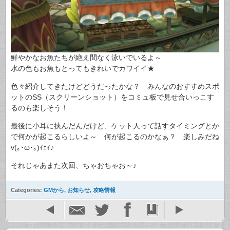
鮮やかなお魚たちが絶え間なく泳いでいるよ～
水の色もお魚もとってもきれいでカワイイ★
色々紹介してきたけどどうだったかな？ みんなのおすすめスポ
ットのSS（スクリーンショット）をコミュ板で見せ合いっこす
るのも楽しそう！
最後に小耳に挟んだんだけど、ケット人って話すタイミングとか
で何かが起こるらしいよ～ 何が起こるのかなぁ？ 楽しみだね
v(｡･ω･｡)ｨｪｨ♪
それじゃあまた次回、ちゃおちゃお～♪
Categories:
GMから
,
お知らせ
,
攻略情報