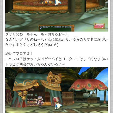
グリリのねーちゃん、ちゃおちゃお～♪
なんだかグリリのねーちゃんに惚れたり、後ろのカマドに近づい
たりするとやけどしそうだぁ(-∀-)
続いてフロア２！
このフロアはケット人のゲッペイとゴマタマ、そしておなじみの
トラヒゲ商会のおいちゃんがいるよ～