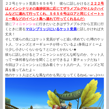
２２号とケット党員５６５６号！ 彼らに話しかけると
２２２号
はメインシナリオの進捗状況に応じてザラメブルグやミルクハイ
ムなどに連れて行ってくれ、５６５６号はロアと同じくイートゥ
ミー島などのイベント島へ連れて行ってくれるんだ♪
逆に
フィニャンシェ
に行きたいときはザラメブルグから王宮に行
くときに渡る
マロンブリッジにいるケット党員
に話しかければ大
丈夫！
そして彼らの先にはケット党員がずっと追い求めていた噂のケッ
ト人、ツォンズとオーギョーチが待っているよ♪身長はドミーよ
り少し小さいくらいかな？とにかくかわいい★
彼らに話しかけるとフィニャンシェがどんな町なのか、ケット人
って一体何者なのかを聞くことができるよ！要チェックだね！
今回はフィニャンシェに住み着くケット人の一人、ツォンズと写
真を撮ってみたよ～
他のケット人はどんな風なのかも気になってくるねv(｡･ω･｡)ｨｪｨ♪