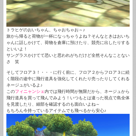
トラヒゲのおいちゃん、ちゃおちゃお～♪
旅から帰ると荷物が一杯になっちゃうよね？そんなときはおいち
ゃんに話しかけて、荷物を倉庫に預けたり、競売に出したりする
といいよ！
サングラスかけてて恐いと思われがちだけど全然そんなことない
さ 笑
そしてフロア３！・・・に行く前に、フロア２からフロア３に続
く階段の途中に飛行道具を強化してくれたり売ったりしてくれる
ネージュがいるよ♪
この
フィニャンシェ
内では飛行時間が無限だから、ネージュから
飛行道具を買って飛んでみよう！いつもとは違った視点で島全体
を見渡したり、細部を確認するのも面白いよね～
もちろん今持っているアイテムでも飛べるから安心♪