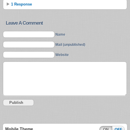
1 Response
Leave A Comment
Name
Mail (unpublished)
Website
Mobile Theme
ON
OFF