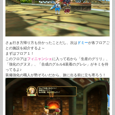
さぁ行き方帰り方も分かったことだし、次は
ドミー
が各フロアご
との施設を紹介するよ～
まずはフロア１！
このフロアは
フィニャンシェ
に入って右から「生産のグリリ」、
「強化のグヌヌ」、「合成のグルル&装着のグレレ」がキミを待
ってるよ♪
装備強化の職人が勢ぞろいだから、旅に出る前に立ち寄ろう！