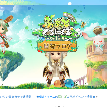
うむりの
貴族ガチャ改
情報！
★
GMドマーニ
の
豆しば
コラボイベント情報★
»