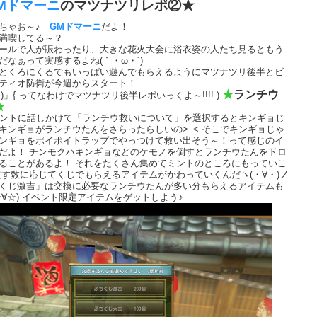
Mドマーニ
のマツナツリレポ②★
おちゃお～♪
GMドマーニ
だよ！
満喫してる～？
ールで人が賑わったり、大きな花火大会に浴衣姿の人たち見るともう
だなぁって実感するよね(｀・ω・´)
とくろにくるでもいっぱい遊んでもらえるようにマツナツリ後半とビ
ティオ防衛が今週からスタート！
★
ランチウ
<)」{ ってなわけでマツナツリ後半レポいっくよ～!!!! )
★
ミントに話しかけて「ランチウ救いについて」を選択するとキンギョじ
キンギョがランチウたんをさらったらしいの>_< そこでキンギョじゃ
ンギョをポイポイトラップでやっつけて救い出そう～！って感じのイ
だよ！ チンモクハキンギョなどのケモノを倒すとランチウたんをドロ
ることがあるよ！ それをたくさん集めてミントのところにもっていこ
渡す数に応じてくじでもらえるアイテムがかわっていくんだヽ(・∀・)ノ
くじ激吉」は交換に必要なランチウたんが多い分もらえるアイテムも
☆∀☆) イベント限定アイテムをゲットしよう♪