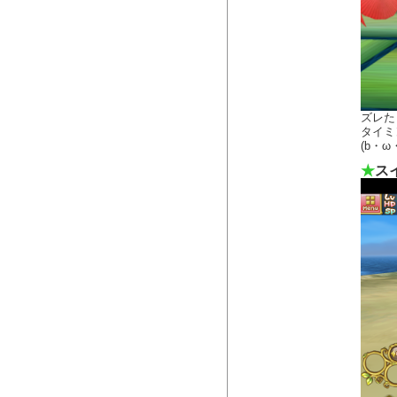
ズレた
タイミ
(b・ω
★
ス