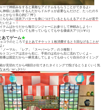
ャーで神頼みをすると素敵なアイテムをもらうことができるよ♪
ん神様にお願いするんだからドルチェが必要なんだけど、たったの５
ェとかなり良心的(♡ˊ艸ˋ)
にちなみに
浴衣アバターを身につけているともらえるアイテムが若干
たいだよ～！
イテムばかりだから毎日ジンジャーにお参りして神頼みしよう↑↑
バターを持っていても持っていなくてもやる価値大アリ(☆∀☆)
とあてゲーム
★
チョコラのところで
まとあてチケット１枚消費すると５回なげることが
よ♪
「ノーマル」「レア」「スーパーレア」の３種類！
ルトコンベアは左から右に、手前のは右から左に流れていくよ～
順番は固定だから一瞬見逃してしまってもゆっくり自分のタイミング
！
箱が見切れてから4個目が出てきたタイミングで投げるとうまくいく気
ぁv(｡･ω･｡)ｨｪｨ♪