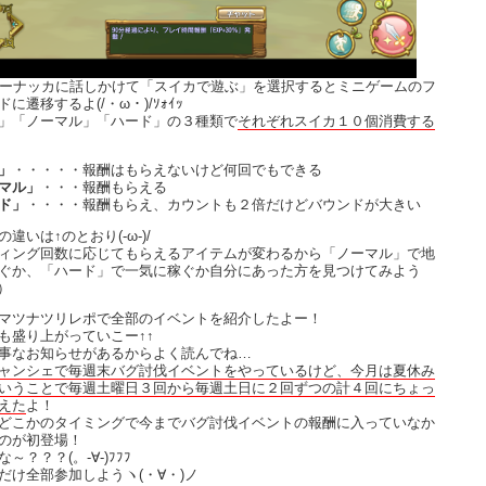
モーナッカに話しかけて「スイカで遊ぶ」を選択するとミニゲームのフ
に遷移するよ(/・ω・)/ｿｫｲｯ
」「ノーマル」「ハード」の３種類で
それぞれスイカ１０個消費する
」
・・・・・報酬はもらえないけど何回でもできる
マル」
・・・報酬もらえる
ド」
・・・・報酬もらえ、カウントも２倍だけどバウンドが大きい
違いは↑のとおり(-ω-)/
ィング回数に応じてもらえるアイテムが変わるから「ノーマル」で地
ぐか、「ハード」で一気に稼ぐか自分にあった方を見つけてみよう
）
マツナツリレポで全部のイベントを紹介したよー！
も盛り上がっていこー↑↑
事なお知らせがあるからよく読んでね…
ャンシェで毎週末バグ討伐イベントをやっているけど、今月は夏休み
いうことで毎週土曜日３回から毎週土日に２回ずつの計４回にちょっ
えた
よ！
どこかのタイミングで今までバグ討伐イベントの報酬に入っていなか
のが初登場！
～？？？(。-∀-)ﾌﾌﾌ
だけ全部参加しようヽ(・∀・)ノ