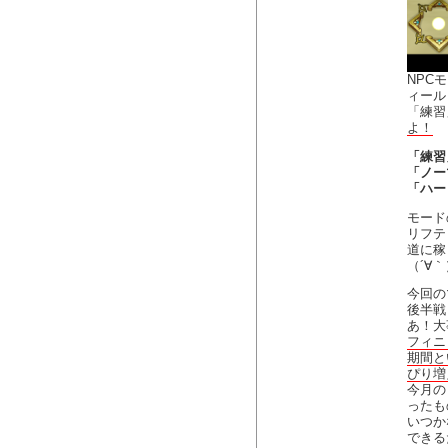
NPC
ィールド
「練習
よ！
「練習
「ノー
「ハー
モードの
リフテ
道に稼
（´∀｀
今回の
後半戦
あ！大
フィニ
期間と
ぴり増
今月の
ったも
いつかな
できる