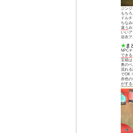
ジンジ
もちろ
ドルチ
ちなみ
違う
み
いいア
浴衣ア
★
ま
NPC
できる
宝箱は
奥のベ
流れる
でOK
赤色の
がするな