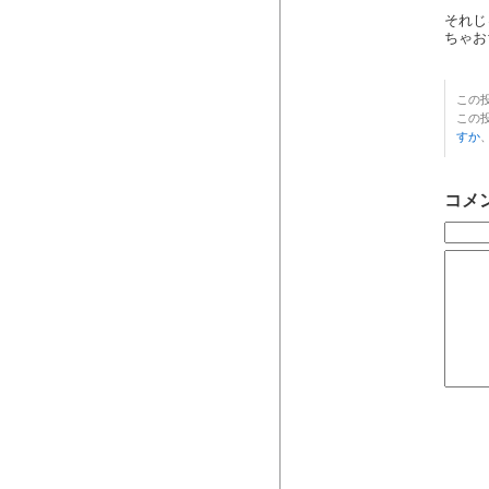
それじ
ちゃお
この投
この
すか
コメ