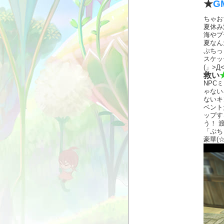
★
G
ちゃ
夏休み
海やプ
夏なん
ぷちっ
スケッ
(」>Д
救い
NPC
ゃない
ないキ
ベント
ップす
う！ 
「ぷち
豪華(