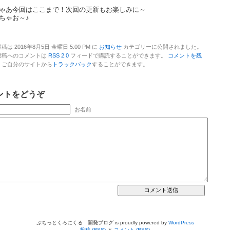
ゃあ今回はここまで！次回の更新もお楽しみに～
ちゃお～♪
稿は 2016年8月5日 金曜日 5:00 PM に
お知らせ
カテゴリーに公開されました。
投稿へのコメントは
RSS 2.0
フィードで購読することができます。
コメントを残
、ご自分のサイトから
トラックバック
することができます。
ントをどうぞ
お名前
ぷちっとくろにくる 開発ブログ is proudly powered by
WordPress
投稿 (RSS)
と
コメント (RSS)