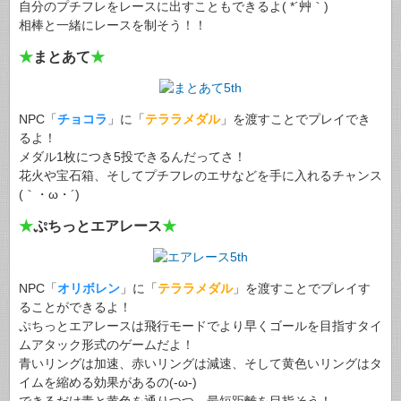
自分のプチフレをレースに出すこともできるよ( *´艸｀)
相棒と一緒にレースを制そう！！
★
まとあて
★
NPC「
チョコラ
」に「
テララメダル
」を渡すことでプレイでき
るよ！
メダル1枚につき5投できるんだってさ！
花火や宝石箱、そしてプチフレのエサなどを手に入れるチャンス
(｀・ω・´)
★
ぷちっとエアレース
★
NPC「
オリボレン
」に「
テララメダル
」を渡すことでプレイす
ることができるよ！
ぷちっとエアレースは飛行モードでより早くゴールを目指すタイ
ムアタック形式のゲームだよ！
青いリングは加速、赤いリングは減速、そして黄色いリングはタ
イムを縮める効果があるの(-ω-)