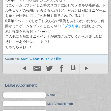
5周年イベントの概要はわかったかな？？
ミニゲームはプレイした時のスコアに応じてメダルや熟練値、ド
ルチェなどの報酬がもらえるんだけど、それとは別にミニゲーム
を遊んだ回数に応じての報酬も用意されているよ！
5周年イベントでしか手に入らない装備もあるみたいだから、何
回かミニゲームをプレイしたらNPC「
プラリネ
」に話しかけて
累計報酬をもらおう(/・ω・)/
この他にも順次ミニイベントが追加されていくからお楽しみに！
それじゃあ今回はここまで！
ちゃおちゃお～♪
Categories:
GMから
,
お知らせ
,
イベント紹介
Leave A Comment
Name
Mail (unpublished)