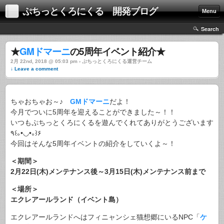
ぷちっとくろにくる 開発ブログ
Menu
Search
★
GMドマーニ
の5周年イベント紹介★
2月 22nd, 2018 @ 05:03 pm › ぷちっとくろにくる運営チーム
↓ Leave a comment
ちゃおちゃお～♪
GMドマーニ
だよ！
今月でついに5周年を迎えることができました～！！
いつもぷちっとくろにくるを遊んでくれてありがとうございます
٩꒰｡•◡•｡꒱۶
今回はそんな5周年イベントの紹介をしていくよ～！
＜期間＞
2月22日(木)メンテナンス後～3月15日(木)メンテナンス前まで
＜場所＞
エクレアールランド（イベント島）
エクレアールランドへはフィニャンシェ猫想郷にいるNPC「
ケ