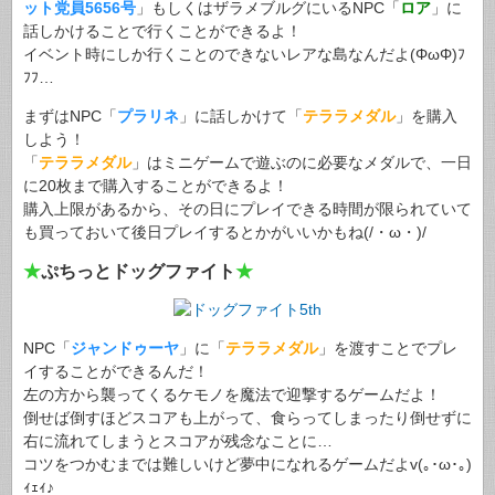
ット党員5656号
」もしくはザラメブルグにいるNPC「
ロア
」に
話しかけることで行くことができるよ！
イベント時にしか行くことのできないレアな島なんだよ(ΦωΦ)ﾌ
ﾌﾌ…
まずはNPC「
プラリネ
」に話しかけて「
テララメダル
」を購入
しよう！
「
テララメダル
」はミニゲームで遊ぶのに必要なメダルで、一日
に20枚まで購入することができるよ！
購入上限があるから、その日にプレイできる時間が限られていて
も買っておいて後日プレイするとかがいいかもね(/・ω・)/
★
ぷちっとドッグファイト
★
NPC「
ジャンドゥーヤ
」に「
テララメダル
」を渡すことでプレ
イすることができるんだ！
左の方から襲ってくるケモノを魔法で迎撃するゲームだよ！
倒せば倒すほどスコアも上がって、食らってしまったり倒せずに
右に流れてしまうとスコアが残念なことに…
コツをつかむまでは難しいけど夢中になれるゲームだよv(｡･ω･｡)
ｨｪｨ♪