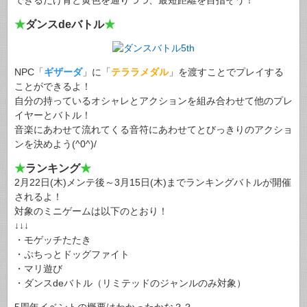
できるだけ青と黄色を通りつつ、最短距離を目指そう！
★
ダンスdeバトル
★
NPC「
ギザーダ
」に「
テララメダル
」を渡すことでプレイする
ことができるよ！
自分の持っているオシャレとアクションを組み合わせて他のプレ
イヤーとバトル！
音楽にあわせて流れてくる音符にあわせてとびっきりのアクショ
ンを決めよう(^0^)/
★
ランキング
★
2月22日(木)メンテ後～3月15日(木)までランキングバトルが開催
されるよ！
対象のミニゲームは以下のとおり！
↓↓↓
・モゲッチたたき
・ぷちっとドッグファイト
・マリ遊び
・ダンスdeバトル（リミテッドのジャンルのみ対象）