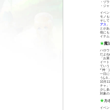
・ヅラ
・ジャ
イベン
モノも
そして
アス
」
とがある
他にも
イテム
★
魔
ハロウ
だよね(｡
「お菓
イート
ていう
*´艸｀)
一日に
う(｡ŏ﹏
10月
チャ」
少し多
対象の
★
カ
イベン