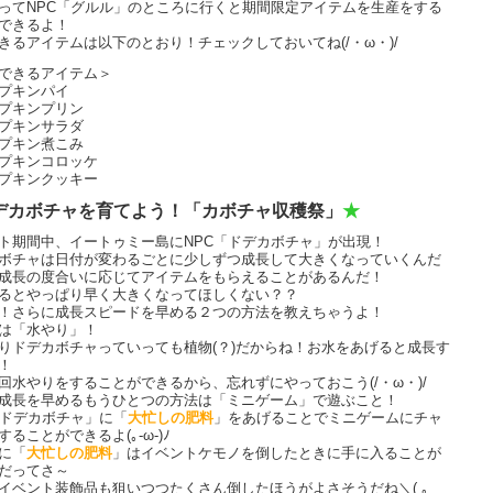
ってNPC「グルル」のところに行くと期間限定アイテムを生産をする
できるよ！
きるアイテムは以下のとおり！チェックしておいてね(/・ω・)/
できるアイテム＞
プキンパイ
プキンプリン
プキンサラダ
プキン煮こみ
プキンコロッケ
プキンクッキー
デカボチャを育てよう！「カボチャ収穫祭」
★
ト期間中、イートゥミー島にNPC「ドデカボチャ」が出現！
ボチャは日付が変わるごとに少しずつ成長して大きくなっていくんだ
成長の度合いに応じてアイテムをもらえることがあるんだ！
るとやっぱり早く大きくなってほしくない？？
！さらに成長スピードを早める２つの方法を教えちゃうよ！
は「水やり」！
りドデカボチャっていっても植物(？)だからね！お水をあげると成長す
！
回水やりをすることができるから、忘れずにやっておこう(/・ω・)/
成長を早めるもうひとつの方法は「ミニゲーム」で遊ぶこと！
「ドデカボチャ」に「
大忙しの肥料
」をあげることでミニゲームにチャ
することができるよ(｡-ω-)ﾉ
に「
大忙しの肥料
」はイベントケモノを倒したときに手に入ることが
だってさ～
イベント装飾品も狙いつつたくさん倒したほうがよさそうだね＼( ｡