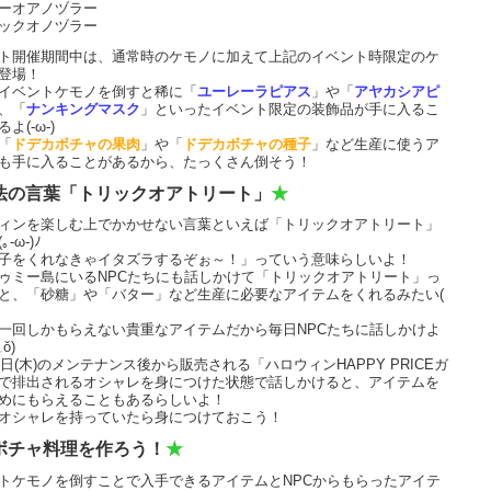
ーオアノヅラー
ックオノヅラー
ト開催期間中は、通常時のケモノに加えて上記のイベント時限定のケ
登場！
イベントケモノを倒すと稀に「
ユーレーラピアス
」や「
アヤカシアピ
、「
ナンキングマスク
」といったイベント限定の装飾品が手に入るこ
よ(-ω-)
「
ドデカボチャの果肉
」や「
ドデカボチャの種子
」など生産に使うア
も手に入ることがあるから、たっくさん倒そう！
法の言葉「トリックオアトリート」
★
ィンを楽しむ上でかかせない言葉といえば「トリックオアトリート」
-ω-)ﾉ
子をくれなきゃイタズラするぞぉ～！」っていう意味らしいよ！
ゥミー島にいるNPCたちにも話しかけて「トリックオアトリート」っ
と、「砂糖」や「バター」など生産に必要なアイテムをくれるみたい(
一回しかもらえない貴重なアイテムだから毎日NPCたちに話しかけよ
ŏ)
11日(木)のメンテナンス後から販売される「ハロウィンHAPPY PRICEガ
で排出されるオシャレを身につけた状態で話しかけると、アイテムを
めにもらえることもあるらしいよ！
オシャレを持っていたら身につけておこう！
ボチャ料理を作ろう！
★
トケモノを倒すことで入手できるアイテムとNPCからもらったアイテ