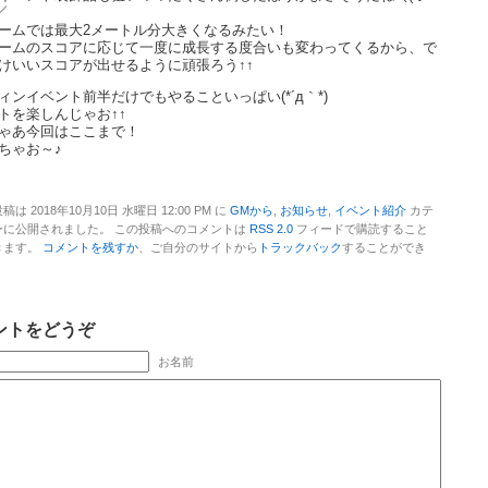
／
ームでは最大2メートル分大きくなるみたい！
ームのスコアに応じて一度に成長する度合いも変わってくるから、で
けいいスコアが出せるように頑張ろう↑↑
ィンイベント前半だけでもやることいっぱい(*´д｀*)
トを楽しんじゃお↑↑
ゃあ今回はここまで！
ちゃお～♪
稿は 2018年10月10日 水曜日 12:00 PM に
GMから
,
お知らせ
,
イベント紹介
カテ
ーに公開されました。 この投稿へのコメントは
RSS 2.0
フィードで購読すること
きます。
コメントを残すか
、ご自分のサイトから
トラックバック
することができ
。
ントをどうぞ
お名前