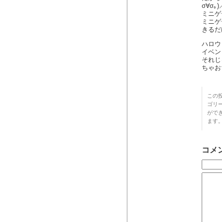
σ∀σ｡)
ミニゲ
ミニゲ
きるだ
ハロウ
イベン
それじ
ちゃお
この投
ゴリ
がで
ます
コメ