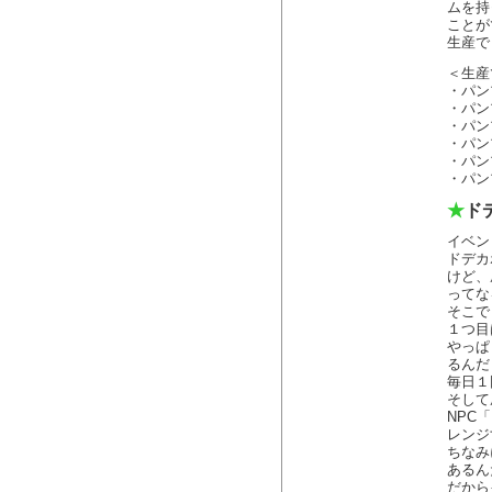
ムを持
ことが
生産で
＜生産
・パン
・パン
・パン
・パン
・パン
・パン
★
ド
イベン
ドデカ
けど、
ってな
そこで
１つ目
やっぱ
るんだ
毎日１
そして
NPC
レンジ
ちなみ
あるん
だから