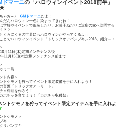
Mドマーニ
の「ハロウィンイベント2018前半」
★
おちゃお～♪
GMドマーニ
だよ！
んだんハロウィン一色に染まってきたね！
は学校やイベントで仮装したり、お菓子ねだりに近所の家へ訪問する
？？？
とくろにくるの世界にもハロウィンがやってくるよ↑↑
ことでハロウィンイベント「トリックオアパンプキン2018」紹介～！
＞
年10月11日(木)定期メンテナンス後
18年11月15日(木)定期メンテナンス前まで
＞
ゥミー島
ント内容＞
ントケモノを狩ってイベント限定装備を手に入れよう！
の言葉「トリックオアトリート」
チャ料理を作ろう！
カボチャを育てよう！「カボチャ収穫祭」
ベントケモノを狩ってイベント限定アイテムを手に入れよ
★
ントケモノ＞
プキ
クリパンプキ