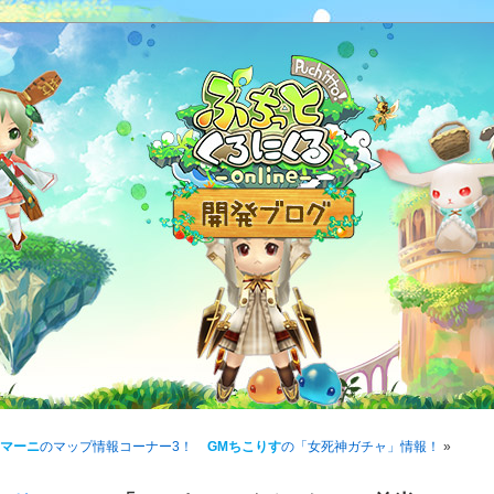
ドマーニ
のマップ情報コーナー3！
GMちこりす
の「女死神ガチャ」情報！
»