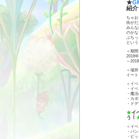
★
G
紹介
ちゃ
街がだ
みんな
のかな
ぷちっ
という
＜期間
2018
～20
＜場所
イート
＜イベ
・イベ
・魔法
・カボ
・ドデ
★
イ
う！
＜イベ
・パン
・ビッ