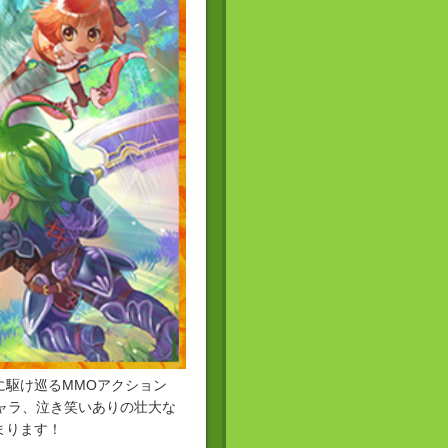
に駆け巡るMMOアクション
ャラ、泣き笑いありの壮大な
まります！