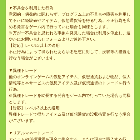
※単語に一部伏字などを使っていても、一般的に意味が通じるよう
な内容の場合は同様とします。
【対応】該当するキャラクターをご自身で削除していただきます。
一定期間後、削除が確認されない場合はレベル1以上のペナルティ
を適用し、該当キャラクターの名前を変更する措置を行います。
▼なりすまし行為
第三者を装い、暴言またはそれに準ずる行為を行い他者の品位を落
とす行為。
【対応】レベル2以上の適用
▼不具合を利用した行為
意図的・偶発的に関わらず、プログラム上の不具合や障害を利用し
て不正に経験値やアイテム、仮想通貨等を得る行為。不正行為を広
める発言をゲーム内で行っていた場合も同様とします。
※万が一不具合と思われる事象を発見した場合は利用を停止し、速
やかにお問い合わせフォームよりご連絡下さい。
【対応】レベル3以上の適用
不正行為によって得られたあらゆる恩恵に対して、没収等の措置を
行なう場合がございます。