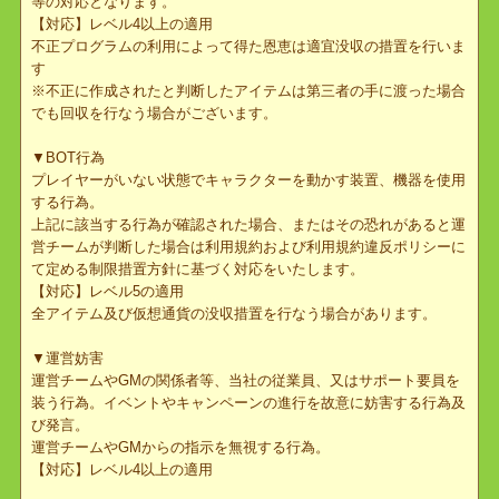
▼詐欺行為
相手を騙して不当にアイテムや仮想通貨を得る行為及び、トレード
機能やそれに類する機能にて事前に提示した取引金額と意図的に異
なる金額で出品し誤購入を促す行為。
【対応】レベル3以上の適用
詐欺行為で得たアイテム及び仮想通貨は没収措置を行ないます。
※被害にあったアイテム・仮想通貨は状況により持ち主に返還でき
ない場合がございます。詐欺に合われないようご自衛に努めてくだ
さい。
▼不正プログラムの使用
当社が認めていない外部プログラムを使用し、データの改ざんや本
来の動作と異なる挙動をさせる行為
※不正プログラムの作成や配布、使用を助長する発言についても同
等の対応となります。
【対応】レベル4以上の適用
不正プログラムの利用によって得た恩恵は適宜没収の措置を行いま
す
※不正に作成されたと判断したアイテムは第三者の手に渡った場合
でも回収を行なう場合がございます。