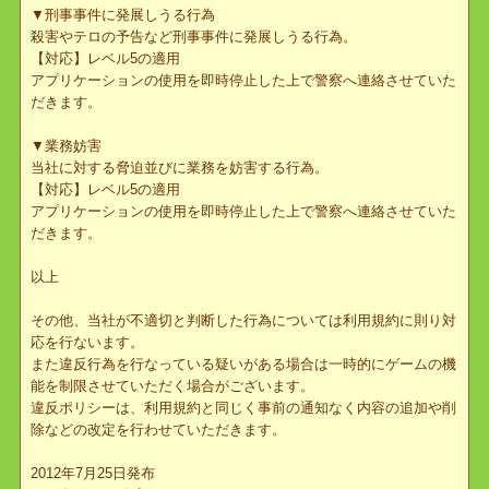
▼BOT行為
プレイヤーがいない状態でキャラクターを動かす装置、機器を使用
する行為。
上記に該当する行為が確認された場合、またはその恐れがあると運
営チームが判断した場合は利用規約および利用規約違反ポリシーに
て定める制限措置方針に基づく対応をいたします。
【対応】レベル5の適用
全アイテム及び仮想通貨の没収措置を行なう場合があります。
▼運営妨害
運営チームやGMの関係者等、当社の従業員、又はサポート要員を
装う行為。イベントやキャンペーンの進行を故意に妨害する行為及
び発言。
運営チームやGMからの指示を無視する行為。
【対応】レベル4以上の適用
▼刑事事件に発展しうる行為
殺害やテロの予告など刑事事件に発展しうる行為。
【対応】レベル5の適用
アプリケーションの使用を即時停止した上で警察へ連絡させていた