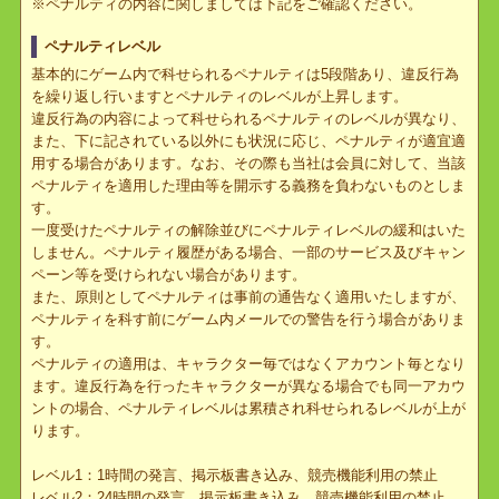
合、状況に応じて相応のペナルティを適用させていただきます。
※ペナルティの内容に関しましては下記をご確認ください。
ペナルティレベル
基本的にゲーム内で科せられるペナルティは5段階あり、違反行為
を繰り返し行いますとペナルティのレベルが上昇します。
違反行為の内容によって科せられるペナルティのレベルが異なり、
また、下に記されている以外にも状況に応じ、ペナルティが適宜適
用する場合があります。なお、その際も当社は会員に対して、当該
ペナルティを適用した理由等を開示する義務を負わないものとしま
す。
一度受けたペナルティの解除並びにペナルティレベルの緩和はいた
しません。ペナルティ履歴がある場合、一部のサービス及びキャン
ペーン等を受けられない場合があります。
また、原則としてペナルティは事前の通告なく適用いたしますが、
ペナルティを科す前にゲーム内メールでの警告を行う場合がありま
す。
ペナルティの適用は、キャラクター毎ではなくアカウント毎となり
ます。違反行為を行ったキャラクターが異なる場合でも同一アカウ
ントの場合、ペナルティレベルは累積され科せられるレベルが上が
ります。