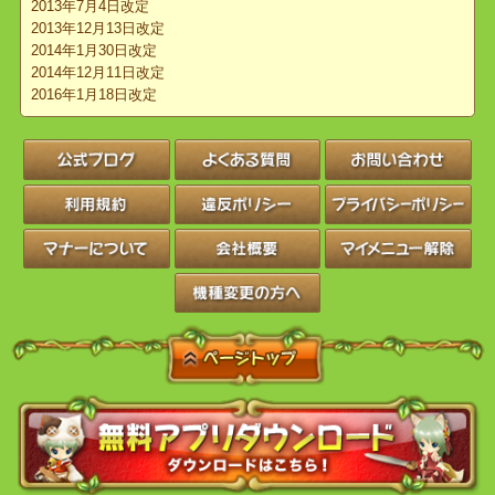
だきます。
▼業務妨害
当社に対する脅迫並びに業務を妨害する行為。
【対応】レベル5の適用
アプリケーションの使用を即時停止した上で警察へ連絡させていた
だきます。
以上
その他、当社が不適切と判断した行為については利用規約に則り対
応を行ないます。
また違反行為を行なっている疑いがある場合は一時的にゲームの機
能を制限させていただく場合がございます。
違反ポリシーは、利用規約と同じく事前の通知なく内容の追加や削
除などの改定を行わせていただきます。
2012年7月25日発布
2013年7月4日改定
2013年12月13日改定
2014年1月30日改定