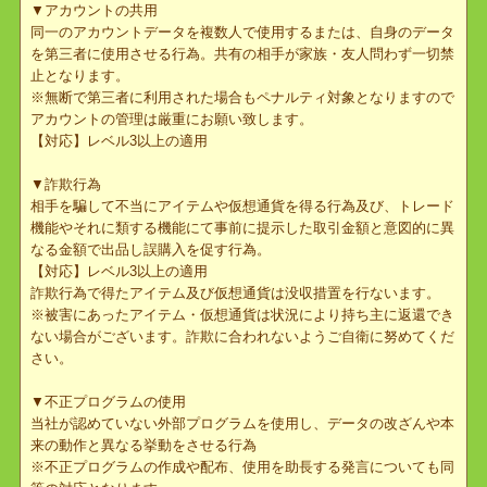
ゲームの仮想アイテムまたは仮想通貨と引き換えに譲渡する行為。
本サービスのゲームアカウントとゲーム外の物品および金銭、個人
情報、その他情報などと引き換えに譲渡する行為。
本サービスのゲームアカウントを有償、無償問わず他者へ譲渡する
行為。
※アカウント譲渡を助長する発言をゲーム内で行っていた場合も同
様とします。
※譲渡の相手が家族や友人であっても一切禁止とさせていただきま
す。
【対応】レベル3以上の適用
アカウント譲渡の予告を当社が確認した場合は該当アカウントの移
行コードの入力・発行を一時的に禁止する場合がございます。
▼アカウントの共用
同一のアカウントデータを複数人で使用するまたは、自身のデータ
を第三者に使用させる行為。共有の相手が家族・友人問わず一切禁
止となります。
※無断で第三者に利用された場合もペナルティ対象となりますので
アカウントの管理は厳重にお願い致します。
【対応】レベル3以上の適用