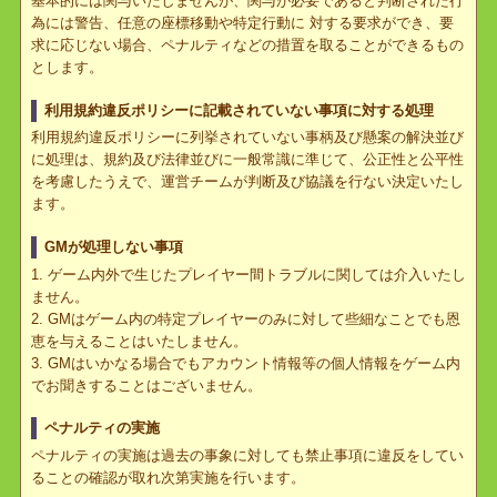
い合わせフォームよりご連絡ください。
ゲーム内の警告
GM及び運営チームはゲーム内でプレイヤーの様々な行動に対して
基本的には関与いたしませんが、関与が必要であると判断された行
為には警告、任意の座標移動や特定行動に 対する要求ができ、要
求に応じない場合、ペナルティなどの措置を取ることができるもの
とします。
利用規約違反ポリシーに記載されていない事項に対する処理
利用規約違反ポリシーに列挙されていない事柄及び懸案の解決並び
に処理は、規約及び法律並びに一般常識に準じて、公正性と公平性
を考慮したうえで、運営チームが判断及び協議を行ない決定いたし
ます。
GMが処理しない事項
1. ゲーム内外で生じたプレイヤー間トラブルに関しては介入いた
ません。
2. GMはゲーム内の特定プレイヤーのみに対して些細なことでも恩
恵を与えることはいたしません。
3. GMはいかなる場合でもアカウント情報等の個人情報をゲーム内