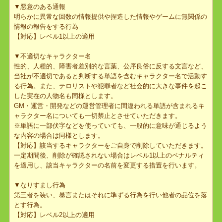
▼迷惑行為・ハラスメント行為
特定の人物に対して嫌がらせ、付きまとい等の迷惑となる行為や第
三者のゲーム進行の妨害や精神的苦痛を与える行為 【対応】レベ
ル1以上適用
▼スパム行為
意味のない発言を繰り返す、過剰に発言を行なう等をして他のプレ
イヤーの会話を妨害する行為 【対応】レベル1以上適用
▼悪意のある通報
明らかに異常な回数の情報提供や捏造した情報やゲームに無関係の
情報の報告をする行為
【対応】レベル1以上の適用
▼不適切なキャラクター名
性的、人種的、障害者差別的な言葉、公序良俗に反する文言など、
当社が不適切であると判断する単語を含むキャラクター名で活動す
る行為。また、テロリストや犯罪者など社会的に大きな事件を起こ
した実在の人物名も同様とします。
GM・運営・開発などの運営管理者に間違われる単語が含まれるキ
ャラクター名についても一切禁止とさせていただきます。