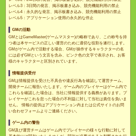
レベル1：1時間の発言、掲示板書き込み、競売機能利用の禁止
レベル2：24時間の発言、掲示板書き込み、競売機能利用の禁止
レベル3：3日間の発言、掲示板書き込み、競売機能利用の禁止
レベル4：永久的な発言、掲示板書き込み、競売機能利用の禁止
レベル5：アプリケーション使用の永久的な停止
GMの活動
GMとはGameMaster(ゲームマスター)の略称であり、この称号を持
つ者は本サービスの正しい運営のために適切な役割を遂行します。
GMがゲーム内で活動する場合、GMが操作するキャラクターの名
には必ずGMという文言を含み、ピンク色の文字で表示され、お客
様のキャラクターと区別されています。
情報提供受付
GMは情報提供を受けた不具合や違反行為を確認して運営チーム、
開発チームに報告いたします。ゲーム内のプレイヤーはゲーム内で
これらを確認した場合は、当社に情報提供する義務があります。プ
レイヤーがこれを怠った場合の不利益に対して当社は責任を負いま
せん。 情報の提供はアプリケーション内または公式サイトのお問