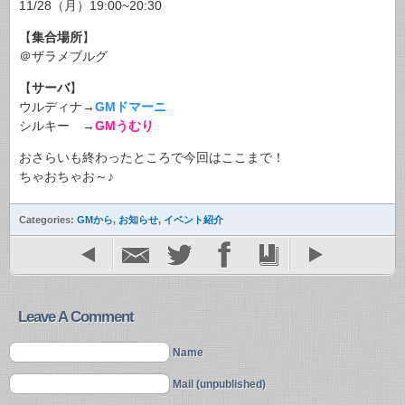
11/28（月）19:00~20:30
【
集合場所
】
＠ザラメブルグ
【
サーバ
】
ウルディナ→
GMドマーニ
シルキー →
GMうむり
おさらいも終わったところで今回はここまで！
ちゃおちゃお～♪
Categories:
GMから
,
お知らせ
,
イベント紹介
Leave A Comment
Name
Mail (unpublished)