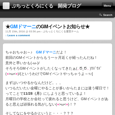
ぷちっとくろにくる 開発ブログ
Menu
Search
★
GMドマーニ
のGMイベントお知らせ★
11月 15th, 2016 @ 03:56 pm › ぷちっとくろにくる運営チーム
↓ Leave a comment
ちゃおちゃお～♪
GMドマーニ
だよ！
前回のGMイベントからもう一ヶ月近くが経ったんだね！
意外と早いかも(-ω-)/
そろそろGMイベントがしたくなってきたぁ(
,,
Ծ‸Ծ
,,
)ｳｽﾞｳｽﾞ
(
●
>ω<
●
)/{というわけでGMイベントやっちゃうよ～ｯ♪]
まずはいつやるかなんだけど。。。
いつもだいたい金曜にやることが多いからたまには違う曜日で！
ってことで
11/28（月）
にしようと思っているよ！
月曜日の学校とか会社って疲れると思うけど、GMイベントがあ
ると思えば頑張れる気がしない(
●
>ω<
●
)！？
そしてなにをやるかというと・・・？？？