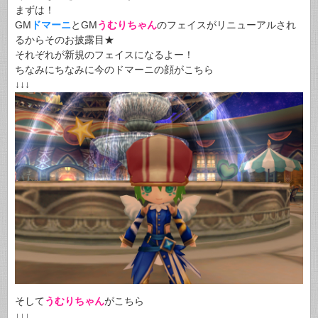
まずは！
GM
ドマーニ
とGM
うむりちゃん
のフェイスがリニューアルされ
るからそのお披露目★
それぞれが新規のフェイスになるよー！
ちなみにちなみに今のドマーニの顔がこちら
↓↓↓
そして
うむりちゃん
がこちら
↓↓↓