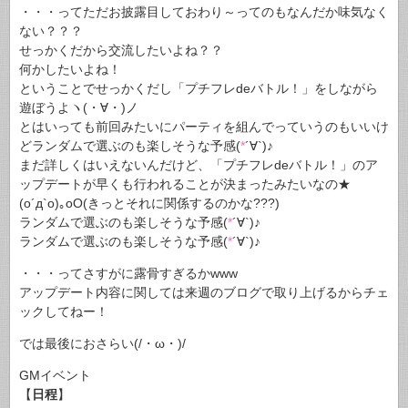
・・・ってただお披露目しておわり～ってのもなんだか味気なく
ない？？？
せっかくだから交流したいよね？？
何かしたいよね！
ということでせっかくだし「プチフレdeバトル！」をしながら
遊ぼうよヽ(・∀・)ノ
とはいっても前回みたいにパーティを組んでっていうのもいいけ
どランダムで選ぶのも楽しそうな予感(
*
´∀`)♪
まだ詳しくはいえないんだけど、「プチフレdeバトル！」のア
ップデートが早くも行われることが決まったみたいなの★
(o´д`o)｡oO(きっとそれに関係するのかな???)
ランダムで選ぶのも楽しそうな予感(
*
´∀`)♪
ランダムで選ぶのも楽しそうな予感(
*
´∀`)♪
・・・ってさすがに露骨すぎるかwww
アップデート内容に関しては来週のブログで取り上げるからチェ
ックしてねー！
では最後におさらい(/・ω・)/
GMイベント
【
日程
】