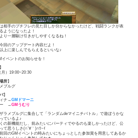
は相手のプチフレの見た目しか分からなかったけど、戦闘ランクが表
るようになったよ！
より一層駆け引きがしやすくなるね！
今回のアップデート内容だよ！
以上に楽しんでもらえるといいな♪
Mイベントのお知らせを！
】
（月）19:00~20:30
場所
】
メブルグ
バ
】
ィナ→
GMドマーニ
ー →
GMうむり
ザラメブルグに集合して「ランダムdeマイニチバトル」で遊ぼうかな
っているよ♪
くの新機能だし、前みたいにパーティでやるのも楽しかったけど、公
て思うしさ(∩´∀｀)∩ﾜｰｲ
前回のGMイベントの時みたいにちょっとした参加賞を用意してあるか