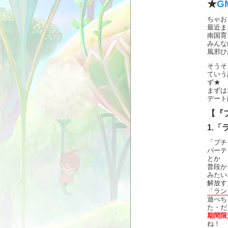
★
G
ちゃ
最近ま
南国育
みんな
風邪ひ
そうそ
ていう
ず★
まずは
デート
【『
1.
「プチ
パーテ
とか
普段か
みたい
解放す
「ラン
遊べちゃ
た・だ
期間限
ね！