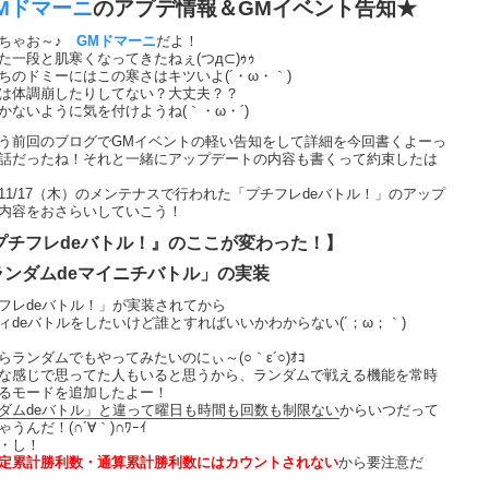
Mドマーニ
のアプデ情報＆GMイベント告知★
おちゃお～♪
GMドマーニ
だよ！
た一段と肌寒くなってきたねぇ(つд⊂)ｩｩ
ちのドミーにはこの寒さはキツいよ(´・ω・｀)
は体調崩したりしてない？大丈夫？？
かないように気を付けようね(｀・ω・´)
う前回のブログでGMイベントの軽い告知をして詳細を今回書くよーっ
話だったね！それと一緒にアップデートの内容も書くって約束したは
11/17（木）のメンテナスで行われた「プチフレdeバトル！」のアップ
内容をおさらいしていこう！
プチフレdeバトル！』のここが変わった！】
「ランダムdeマイニチバトル」の実装
フレdeバトル！」が実装されてから
ィdeバトルをしたいけど誰とすればいいかわからない(´；ω；｀)
らランダムでもやってみたいのにぃ～(○｀ε´○)ｵｺ
な感じで思ってた人もいると思うから、ランダムで戦える機能を常時
るモードを追加したよー！
ダムdeバトル」と違って曜日も時間も回数も制限ない
からいつだって
うんだ！(∩´∀｀)∩ﾜｰｲ
・し！
定累計勝利数・通算累計勝利数にはカウントされない
から要注意だ