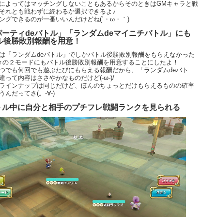
によってはマッチングしないこともあるからそのときはGMキャラと戦
それとも戦わずに終わるか選択できるよ♪
ングできるのが一番いいんだけどね(´・ω・｀)
「パーティdeバトル」「ランダムdeマイニチバトル」にも
ル後勝敗別報酬を用意！
は「ランダムdeバトル」でしかバトル後勝敗別報酬をもらえなかった
↑の２モードにもバトル後勝敗別報酬を用意することにしたよ！
つでも何回でも遊ぶたびにもらえる報酬だから、「ランダムdeバト
違って内容はささやかなものだけど(-ω-)/
ラインナップは同じだけど、ほんのちょっとだけもらえるものの確率
うんだってさ(。-∀-)
バトル中に自分と相手のプチフレ戦闘ランクを見られる