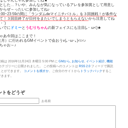
なじゃんじゃん参加してね★
とした…？いや、みんなが気になっているアレを参加賞として用意し
からぜ～ったいに参加してね♪
9:00~23:59の間に「ランダムdeマイニチバトル」を３回挑戦！が条件な
て！３回目終了が日付をまたいでしまうともらえない
から注意してね
・´)
いでに
ドミー
と
うむりちゃん
の新フェイスにも注目(｡･ ω<)★
ゃあ今回はここまで！
8（月）に行われるGMイベントで会おうv(｡･ω･｡)ｨｪｨ♪
ちゃお～♪
稿は 2016年11月24日 木曜日 5:00 PM に
GMから
,
お知らせ
,
イベント紹介
,
機能
カテゴリーに公開されました。 この投稿へのコメントは
RSS 2.0
フィードで購読
ことができます。
コメントを残すか
、ご自分のサイトから
トラックバック
するこ
できます。
ントをどうぞ
お名前