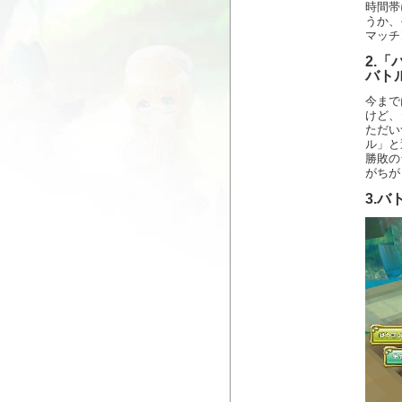
時間帯
うか、
マッチ
2.
バト
今まで
けど、
ただい
ル」と
勝敗の
がちが
3.