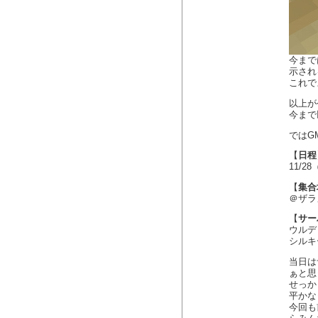
今まで
示され
これで
以上が
今まで
ではG
【
日程
11/28
【
集合
＠ザラ
【
サー
ウルデ
シルキ
当日は
ぁと思
せっか
平かなっ
今回も