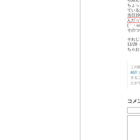
らみん
ちょっ
ている
当日1
んだっ
(｀・ω
そのつ
それじ
11/2
ちゃお
この投
紹介
する
とが
コメ