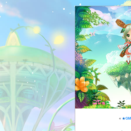
«
★
G