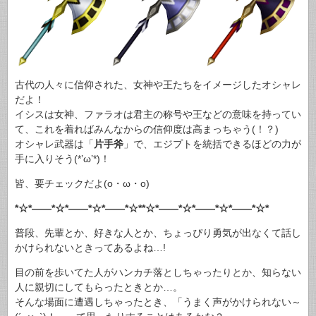
古代の人々に信仰された、女神や王たちをイメージしたオシャレ
だよ！
イシスは女神、ファラオは君主の称号や王などの意味を持ってい
て、これを着ればみんなからの信仰度は高まっちゃう(！？)
オシャレ武器は「
片手斧
」で、エジプトを統括できるほどの力が
手に入りそう(*’ω’*)！
皆、要チェックだよ(o・ω・o)
*☆*――*☆*――*☆*――*☆**☆*――*☆*――*☆*――*☆*
普段、先輩とか、好きな人とか、ちょっぴり勇気が出なくて話し
かけられないときってあるよね…!
目の前を歩いてた人がハンカチ落としちゃったりとか、知らない
人に親切にしてもらったときとか…。
そんな場面に遭遇しちゃったとき、「うまく声がかけられない～