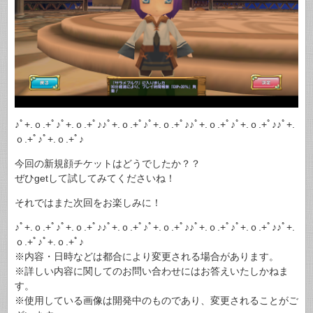
♪ﾟ+.ｏ.+ﾟ♪ﾟ+.ｏ.+ﾟ♪♪ﾟ+.ｏ.+ﾟ♪ﾟ+.ｏ.+ﾟ♪♪ﾟ+.ｏ.+ﾟ♪ﾟ+.ｏ.+ﾟ♪♪ﾟ+.
ｏ.+ﾟ♪ﾟ+.ｏ.+ﾟ♪
今回の新規顔チケットはどうでしたか？？
ぜひgetして試してみてくださいね！
それではまた次回をお楽しみに！
♪ﾟ+.ｏ.+ﾟ♪ﾟ+.ｏ.+ﾟ♪♪ﾟ+.ｏ.+ﾟ♪ﾟ+.ｏ.+ﾟ♪♪ﾟ+.ｏ.+ﾟ♪ﾟ+.ｏ.+ﾟ♪♪ﾟ+.
ｏ.+ﾟ♪ﾟ+.ｏ.+ﾟ♪
※内容・日時などは都合により変更される場合があります。
※詳しい内容に関してのお問い合わせにはお答えいたしかねま
す。
※使用している画像は開発中のものであり、変更されることがご