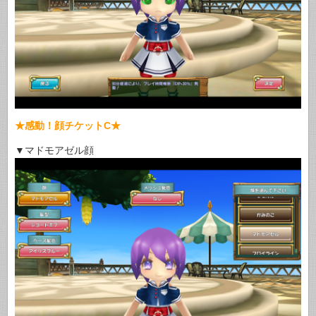
★感動！顔チケットC★
▼マドモアゼル顔