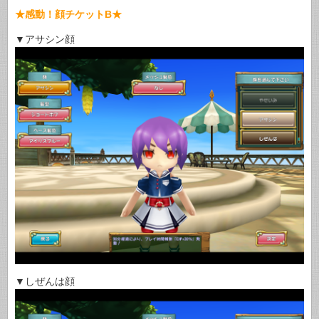
★感動！顔チケットB★
▼アサシン顔
▼しぜんは顔