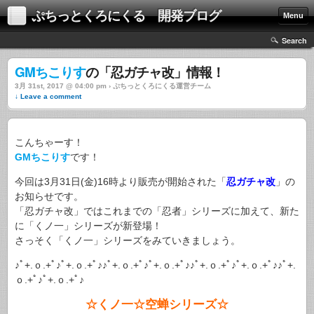
ぷちっとくろにくる 開発ブログ
Menu
Search
GMちこりす
の「忍ガチャ改」情報！
3月 31st, 2017 @ 04:00 pm › ぷちっとくろにくる運営チーム
↓ Leave a comment
こんちゃーす！
GMちこりす
です！
今回は3月31日(金)16時より販売が開始された「
忍ガチャ改
」の
お知らせです。
「忍ガチャ改」ではこれまでの「忍者」シリーズに加えて、新た
に「くノ一」シリーズが新登場！
さっそく「くノ一」シリーズをみていきましょう。
♪ﾟ+.ｏ.+ﾟ♪ﾟ+.ｏ.+ﾟ♪♪ﾟ+.ｏ.+ﾟ♪ﾟ+.ｏ.+ﾟ♪♪ﾟ+.ｏ.+ﾟ♪ﾟ+.ｏ.+ﾟ♪♪ﾟ+.
ｏ.+ﾟ♪ﾟ+.ｏ.+ﾟ♪
☆くノ一☆空蝉シリーズ☆