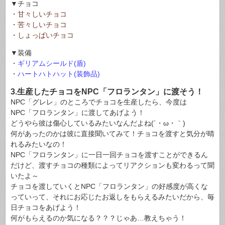
▼チョコ
・
甘々しいチョコ
・
苦々しいチョコ
・
しょっぱいチョコ
▼装備
・
ギリアムシールド(盾)
・
ハートハトハット(装飾品)
3.生産したチョコをNPC「フロランタン」に渡そう！
NPC「グレレ」のところでチョコを生産したら、今度は
NPC「フロランタン」に渡してあげよう！
どうやら彼は傷心しているみたいなんだよね(´・ω・｀)
何があったのかは彼に直接聞いてみて！チョコを渡すと気分が晴
れるみたいなの！
NPC「フロランタン」に一日一回チョコを渡すことができるん
だけど、渡すチョコの種類によってリアクションも変わるって聞
いたよ～
チョコを渡していくとNPC「フロランタン」の好感度が高くな
っていって、それにお応じたお返しをもらえるみたいだから、毎
日チョコをあげよう！
何がもらえるのか気になる？？？じゃあ…教えちゃう！