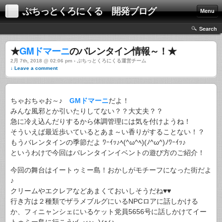
ぷちっとくろにくる 開発ブログ
Menu
Search
★
GMドマーニ
のバレンタイン情報～！★
2月 7th, 2018 @ 02:06 pm › ぷちっとくろにくる運営チーム
↓ Leave a comment
ちゃおちゃお～♪
GMドマーニ
だよ！
みんな風邪とか引いたりしてない？？大丈夫？？
急に冷え込んだりするから体調管理には気を付けようね！
そういえば最近歩いているとあま～い香りがすることない！？
もうバレンタインの季節だよ ﾜｰｲｯ♪ﾍ(^ω^ﾍ)(ﾉ^ω^)ﾉﾜｰｲｯ♪
というわけで今回はバレンタインイベントの遊び方のご紹介！
今回の舞台はイートゥミー島！おかしがモチーフになった街だよ
♪
クリームやエクレアなどあまくておいしそうだね♥♥
行き方は２種類でザラメブルグにいるNPCロアに話しかける
か、フィニャンシェにいるケット党員5656号に話しかけてイー