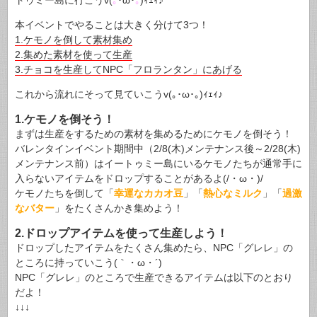
トゥミー島に行こうv(
｡
･ω･
｡
)ｨｪｨ♪
本イベントでやることは大きく分けて3つ！
1.ケモノを倒して素材集め
2.集めた素材を使って生産
3.チョコを生産してNPC「フロランタン」にあげる
これから流れにそって見ていこうv(｡･ω･｡)ｨｪｨ♪
1.ケモノを倒そう！
まずは生産をするための素材を集めるためにケモノを倒そう！
バレンタインイベント期間中（2/8(木)メンテナンス後～2/28(木)
メンテナンス前）はイートゥミー島にいるケモノたちが通常手に
入らないアイテムをドロップすることがあるよ(/・ω・)/
ケモノたちを倒して「
幸運なカカオ豆
」「
熱心なミルク
」「
過激
なバター
」をたくさんかき集めよう！
2.ドロップアイテムを使って生産しよう！
ドロップしたアイテムをたくさん集めたら、NPC「グレレ」の
ところに持っていこう(｀・ω・´)
NPC「グレレ」のところで生産できるアイテムは以下のとおり
だよ！
↓↓↓