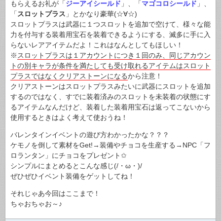
もらえるお礼が「
ジーアイシールド
」、「
マゴコロシールド
」、
「
スロットプラス
」とかなり豪華(☆∀☆)
スロットプラスは武器に１つスロットを追加で空けて、様々な能
力を付与する装着用宝石を装着できるようにする、滅多に手に入
らないレアアイテムだよ！これはなんとしてもほしい！
※
スロットプラスは１アカウントにつき１回のみ、同じアカウン
トの別キャラが条件を満たしても受け取れるアイテムはスロット
プラスではなくクリアストーンになる
から注意！
クリアストーンはスロットプラスみたいに武器にスロットを追加
するのではなく、すでに装着済みのスロットを未装着の状態にす
るアイテムなんだけど、装着した装着用宝石は返ってこないから
使用するときはよく考えて使おうね！
バレンタインイベントの遊び方わかったかな？？？
ケモノを倒して素材をGet!→装備やチョコを生産する→NPC「フ
ロランタン」にチョコをプレゼント✩
シンプルにまとめるとこんな感じ(/・ω・)/
ぜひぜひイベント装備をゲットしてね！
それじゃあ今回はここまで！
ちゃおちゃお～♪