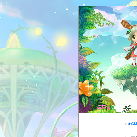
«
★
G