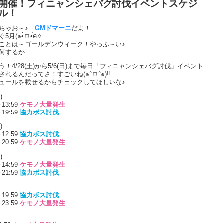
開催！フィニャンシェバグ討伐イベントスケジ
ル！
おちゃお～♪
GMドマーニ
だよ！
5月(๑•̀ㅁ•́ฅ✧
ことは～ゴールデンウィーク！やっふ～い♪
何するか
う！4/28(土)から5/6(日)まで毎日「フィニャンシェバグ討伐」イベント
されるんだってさ！すごいね(๑°ㅁ°๑)‼
ュールを載せるからチェックしてほしいな♪
)
～13:59
ケモノ大量発生
～19:59
協力ボス討伐
)
～12:59
協力ボス討伐
～20:59
ケモノ大量発生
)
～14:59
ケモノ大量発生
～21:59
協力ボス討伐
～19:59
協力ボス討伐
～23:59
ケモノ大量発生