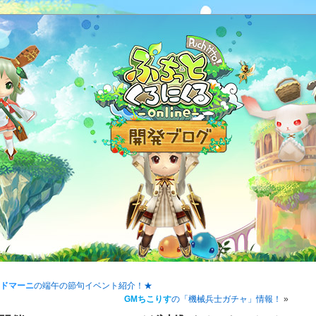
Mドマーニ
の端午の節句イベント紹介！★
GMちこりす
の「機械兵士ガチャ」情報！
»