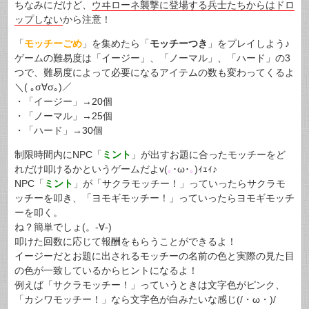
ちなみにだけど、
ウヰローネ襲撃に登場する兵士たちからはドロ
ップしない
から注意！
「
モッチーごめ
」を集めたら「
モッチーつき
」をプレイしよう♪
ゲームの難易度は「イージー」、「ノーマル」、「ハード」の3
つで、難易度によって必要になるアイテムの数も変わってくるよ
＼( ｡σ∀σ｡)／
・「イージー」→20個
・「ノーマル」→25個
・「ハード」→30個
制限時間内にNPC「
ミント
」が出すお題に合ったモッチーをど
れだけ叩けるかというゲームだよv(
｡
･ω･
｡
)ｨｪｨ♪
NPC「
ミント
」が「サクラモッチー！」っていったらサクラモ
ッチーを叩き、「ヨモギモッチー！」っていったらヨモギモッチ
ーを叩く。
ね？簡単でしょ(。-∀-)
叩けた回数に応じて報酬をもらうことができるよ！
イージーだとお題に出されるモッチーの名前の色と実際の見た目
の色が一致しているからヒントになるよ！
例えば「サクラモッチー！」っていうときは文字色がピンク、
「カシワモッチー！」なら文字色が白みたいな感じ(/・ω・)/