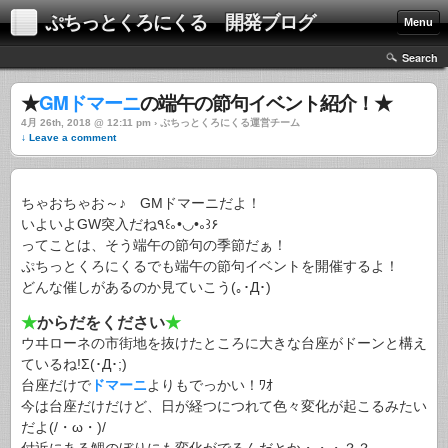
ぷちっとくろにくる 開発ブログ
Menu
Search
★
GMドマーニ
の端午の節句イベント紹介！★
4月 26th, 2018 @ 12:11 pm › ぷちっとくろにくる運営チーム
↓ Leave a comment
ちゃおちゃお～♪ GMドマーニだよ！
いよいよGW突入だね٩꒰｡•◡•｡꒱۶
ってことは、そう端午の節句の季節だぁ！
ぷちっとくろにくるでも端午の節句イベントを開催するよ！
どんな催しがあるのか見ていこう(｡･Д･)ゞ
★
からだをください
★
ウヰローネの市街地を抜けたところに大きな台座がドーンと構え
ているね!Σ(･Д･;)
台座だけで
ドマーニ
よりもでっかい！ﾜｵ
今は台座だけだけど、日が経つにつれて色々変化が起こるみたい
だよ(/・ω・)/