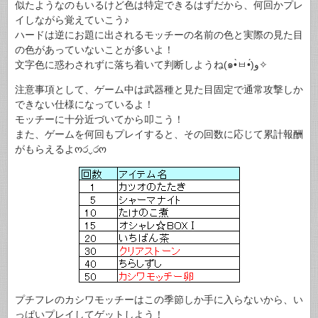
似たようなのもいるけど色は特定できるはずだから、何回かプレ
イしながら覚えていこう♪
ハードは逆にお題に出されるモッチーの名前の色と実際の見た目
の色があっていないことが多いよ！
文字色に惑わされずに落ち着いて判断しようね(๑•̀ㅂ•́)و✧
注意事項として、ゲーム中は武器種と見た目固定で通常攻撃しか
できない仕様になっているよ！
モッチーに十分近づいてから叩こう！
また、ゲームを何回もプレイすると、その回数に応じて累計報酬
がもらえるよოර⌄රო
プチフレのカシワモッチーはこの季節しか手に入らないから、い
っぱいプレイしてゲットしよう！