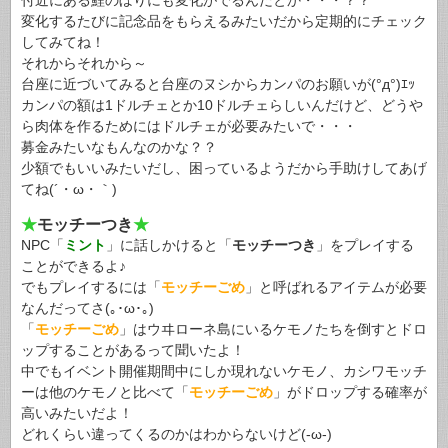
付近にある鯉のぼりにも変化がでるんだとか・・・？？
変化するたびに記念品をもらえるみたいだから定期的にチェック
してみてね！
それからそれから～
台座に近づいてみると台座のヌシからカンパのお願いが(°д°)ｴｯ
カンパの額は1ドルチェとか10ドルチェらしいんだけど、どうや
ら肉体を作るためにはドルチェが必要みたいで・・・
募金みたいなもんなのかな？？
少額でもいいみたいだし、困っているようだから手助けしてあげ
てね(´・ω・｀)
★
モッチーつき
★
NPC「
ミント
」に話しかけると「
モッチーつき
」をプレイする
ことができるよ♪
でもプレイするには「
モッチーごめ
」と呼ばれるアイテムが必要
なんだってさ(｡･ω･｡)
「
モッチーごめ
」はウヰローネ島にいるケモノたちを倒すとドロ
ップすることがあるって聞いたよ！
中でもイベント開催期間中にしか現れないケモノ、カシワモッチ
ーは他のケモノと比べて「
モッチーごめ
」がドロップする確率が
高いみたいだよ！
どれくらい違ってくるのかはわからないけど(-ω-)