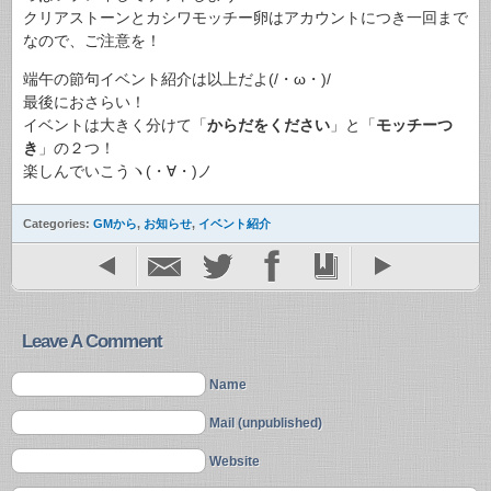
クリアストーンとカシワモッチー卵はアカウントにつき一回まで
なので、ご注意を！
端午の節句イベント紹介は以上だよ(/・ω・)/
最後におさらい！
イベントは大きく分けて「
からだをください
」と「
モッチーつ
き
」の２つ！
楽しんでいこうヽ(・∀・)ノ
Categories:
GMから
,
お知らせ
,
イベント紹介
Leave A Comment
Name
Mail (unpublished)
Website