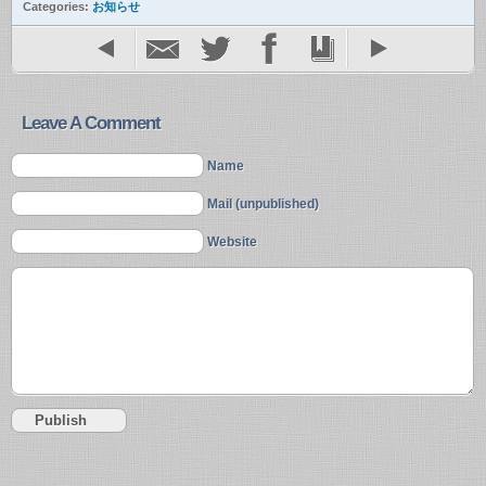
Categories:
お知らせ
Leave A Comment
Name
Mail (unpublished)
Website