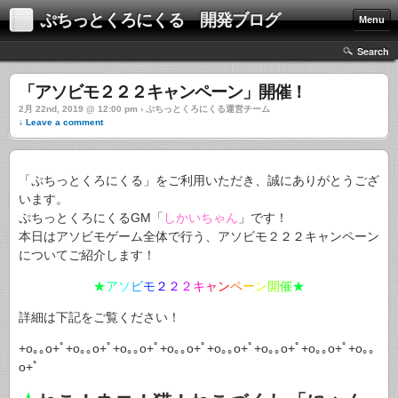
ぷちっとくろにくる 開発ブログ
Menu
Search
「アソビモ２２２キャンペーン」開催！
2月 22nd, 2019 @ 12:00 pm › ぷちっとくろにくる運営チーム
↓ Leave a comment
「ぷちっとくろにくる」をご利用いただき、誠にありがとうござ
います。
ぷちっとくろにくるGM「
しかいちゃん
」です！
本日はアソビモゲーム全体で行う、アソビモ２２２キャンペーン
についてご紹介します！
★
ア
ソ
ビ
モ
２
２
２
キ
ャ
ン
ペ
ー
ン
開
催
★
詳細は下記をご覧ください！
+o｡｡o+ﾟ+o｡｡o+ﾟ+o｡｡o+ﾟ+o｡｡o+ﾟ+o｡｡o+ﾟ+o｡｡o+ﾟ+o｡｡o+ﾟ+o｡｡
o+ﾟ