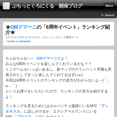
ぷちっとくろにくる 開発ブログ
Menu
Search
★
GMドマーニ
の「6周年イベント」ランキング紹
介★
2月 23rd, 2019 @ 06:32 pm › ぷちっとくろにくる運営チーム
↓ Leave a comment
ちゃおちゃお～♪
GMドマーニ
だよ！
みんな6周年イベントを楽しんでくれているかな？？
ミニゲームもいっぱいあるし、新マップのクランペット学園も実
装されたしできっと楽しんでくれてるはず(-ω-)
今回は6周年イベントのランキングの見方がわからないよ～(´；
ω；｀)
というお便りをいただいたので、ランキングの見方を紹介する
よ！
ランキングを見るためにはカルパッチョ遺跡にいるNPC「
プッ
タネスカ
」に話しかけるか、エクレアールランドにいる
NPC「
プラリネ
」に話しかけよう！