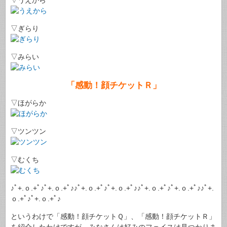
▽うえから
▽ぎらり
▽みらい
「感動！顔チケットＲ」
▽ほがらか
▽ツンツン
▽むくち
♪ﾟ+.ｏ.+ﾟ♪ﾟ+.ｏ.+ﾟ♪♪ﾟ+.ｏ.+ﾟ♪ﾟ+.ｏ.+ﾟ♪♪ﾟ+.ｏ.+ﾟ♪ﾟ+.ｏ.+ﾟ♪♪ﾟ+.
ｏ.+ﾟ♪ﾟ+.ｏ.+ﾟ♪
というわけで「感動！顔チケットＱ」、「感動！顔チケットＲ」