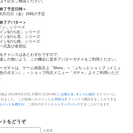
は下記をご確認ください。
終了予定日時＞
年6月21日（金）16時の予定
終了アバター＞
イン」シリーズ
イン§のち虹」シリーズ
イン§のち雪」シリーズ
イン§のち晴」シリーズ
一式及び各部位
るチャンスはあとわずかですので、
逃しの無いよう、この機会に是非アバターガチャをご利用ください。
ーガチャは、ゲーム画面左上「Menu」＞「ぷちっとショップ（メニュ
色のボタン）」＞ショップ内左メニュー「ガチャ」よりご利用いただ
。
稿は 2013年6月17日 月曜日 10:26 AM に
お知らせ
,
オシャレ紹介
カテゴリーに
されました。 この投稿へのコメントは
RSS 2.0
フィードで購読することができま
コメントを残すか
、ご自分のサイトから
トラックバック
することができます。
ントをどうぞ
お名前