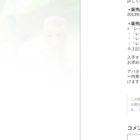
詳しく
＜販売
2013
＜販売
○「レ
・「レ
・「レ
・「レ
※上記
入手す
お求め
アバタ
ー内黄
けます
この投
公開
す。
コメ