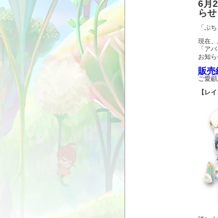
6月
らせ
「ぷち
現在、
「アバ
お知ら
販売
ご愛顧
【レイ