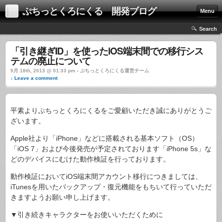
ぷちっとくろにくる 開発ブログ
Menu
Search
「引き継ぎID」を使ったiOS端末間での移行シス
テムの廃止について
9月 18th, 2013 @ 01:33 pm › ぷちっとくろにくる運営チーム
↓ Leave a comment
平素よりぷちっとくろにくるをご愛顧いただき誠にありがとうご
ざいます。
Apple社より「iPhone」などに搭載される基本ソフト（OS）
「iOS 7」および今後発売が予定されております「iPhone 5s」な
どのデバイスにむけた動作検証を行っております。
動作検証においてiOS端末間アカウント移行につきましては、
iTunesを用いたバックアップ・復元機能をもちいて行っていただ
きますようお願い申し上げます。
▼引き続きキャラクターをお使いいただくために