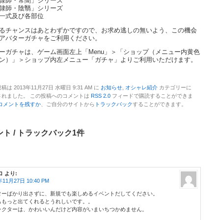
隷師・常闇」シリーズ
隷師・陰翳」シリーズ
一式及び各部位
るチャンスはあとわずかですので、お求め逃しの無いよう、この機会
アバターガチャをご利用ください。
ーガチャは、ゲーム画面左上「Menu」＞「ショップ（メニュー内黄色
ン）」＞ショップ内左メニュー「ガチャ」よりご利用いただけます。
稿は 2013年11月27日 水曜日 9:31 AM に
お知らせ
,
オシャレ紹介
カテゴリーに
されました。 この投稿へのコメントは
RSS 2.0
フィードで購読することができま
コメントを残すか
、ご自分のサイトから
トラックバック
することができます。
ト / トラックバック1件
コ
より:
年11月27日 10:40 PM
ターばかり出さずに、新規でも楽しめるイベントだしてください。
ももっと出てくれるとうれしいです。。
ラクターは、かわいいんだけど内容がいまいちつかめません。