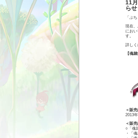
11
らせ
「ぷち
現在、
におい
す。
詳しく
【魂隷
＜販売
2013
＜販売
○「魂
・「魂