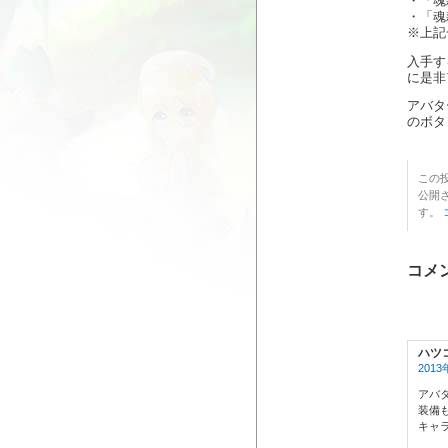
・「魂
・「魂
※上記
入手す
に是非
アバタ
のボタ
この投
公開
す。
コメン
ハツ
2013
アバ
装備
キャ