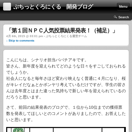
ぷちっとくろにくる 開発ブログ
Menu
Search
「第１回ＮＰＣ人気投票結果発表！（補足）」
4月 6th, 2015 @ 03:01 pm › ぷちっとくろにくる運営チーム
↓ Skip to comments
こんにちは、シナリオ担当ババチアキです。
皆さん、新年度を迎えられてどのような日々をすごしておられる
でしょうか。
社会人になると毎年さほど変わり映えなく普通に４月になり、桜
がキレイだなぁとかボンヤリ考えているだけですが、学生の皆さ
んは去年度とはまた違った気持ちで新しい年を迎えられているの
だろうと思います。
さて、前回の結果発表のブログで、１位から10位までの獲得票
数を発表してほしいとのコメントがありましたので、お答えした
いと思います。