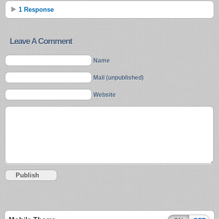
1 Response
Leave A Comment
Name
Mail (unpublished)
Website