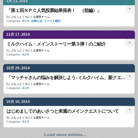
3月 13, 2015
「第１回ＮＰＣ人気投票結果発表！ （前編）」
By
ぷちっとくろにくる運営チーム
Categories:
4コマ
,
お知らせ
,
イベント紹介
11月 17, 2014
ミルクハイム・メインストーリー第３弾！のご紹介
By
ぷちっとくろにくる運営チーム
Categories:
4コマ
10月 29, 2014
「マッチャさんの悩みを解決しよう~ミルクハイム、新クエスト」
By
ぷちっとくろにくる運営チーム
Categories:
4コマ
10月 10, 2014
はじめましてのあいさつと来週のメインクエストについて
By
ぷちっとくろにくる運営チーム
Categories:
4コマ
Load more entries...