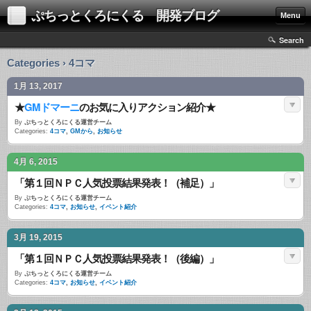
ぷちっとくろにくる 開発ブログ
Menu
Search
Categories › 4コマ
1月 13, 2017
★
GMドマーニ
のお気に入りアクション紹介★
By
ぷちっとくろにくる運営チーム
Categories:
4コマ
,
GMから
,
お知らせ
4月 6, 2015
「第１回ＮＰＣ人気投票結果発表！（補足）」
By
ぷちっとくろにくる運営チーム
Categories:
4コマ
,
お知らせ
,
イベント紹介
3月 19, 2015
「第１回ＮＰＣ人気投票結果発表！（後編）」
By
ぷちっとくろにくる運営チーム
Categories:
4コマ
,
お知らせ
,
イベント紹介