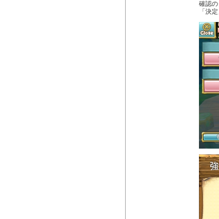
確認の
「決定