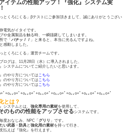
アイテムの性能アップ！『強化』システム実
！
っとくろにくる」βテストにご参加頂きまして、誠にありがとうござい
静電気がイタイです。
ブや金属製品を触る時、一瞬躊躇してしまいます。
所で「
バチッ！！
」と来ると、本当に光るんですよね。
と感動しました。
っとくろにくる」運営チームです。
ブログは、11月28日（水）に導入されました、
』システムについてご紹介したいと思います。
』のやり方については
こちら
』のやり方については
こちら
』のやり方については
こちら
o+ﾟ+o｡｡o+ﾟ+o｡｡o+ﾟ+o｡｡o+ﾟ+o｡｡o+ﾟ+o｡｡o+ﾟ+o｡｡o+ﾟ+o｡｡o+ﾟ
化とは？
』システムとは、
強化専用の素材
を使用して、
そのものの性能をアップさせる
システムです。
毎度おなじみ、NPC「
グリリ
」です。
たい武器・防具
と
強化用の素材
を持って行き、
支払えば『強化』を行えます。