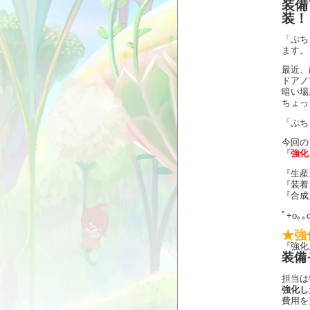
装備
装！
「ぷち
ます。
最近、
ドアノ
暗い場
ちょっ
「ぷち
今回の
『
強化
『生産
『装着
『合成
ﾟ+o｡｡
★強
『強化
装備
担当は
強化し
費用を