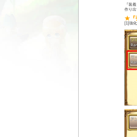
『装着
作り出
★『
[1]