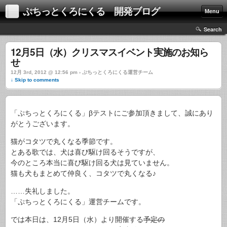
ぷちっとくろにくる 開発ブログ
Menu
Search
12月5日（水）クリスマスイベント実施のお知ら
せ
12月 3rd, 2012 @ 12:56 pm › ぷちっとくろにくる運営チーム
↓ Skip to comments
「ぷちっとくろにくる」βテストにご参加頂きまして、誠にあり
がとうございます。
猫がコタツで丸くなる季節です。
とある歌では、犬は喜び駆け回るそうですが、
今のところ本当に喜び駆け回る犬は見ていません。
猫も犬もまとめて仲良く、コタツで丸くなる♪
……失礼しました。
「ぷちっとくろにくる」運営チームです。
では本日は、12月5日（水）より開催する
予定の