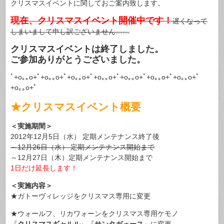
クリスマスイベントに関しておご案内致します。
現在、クリスマスイベント開催中です！
遅くなって
しまいまして申し訳ございません……
クリスマスイベントは終了しました。
ご参加ありがとうございました。
ﾟ+o｡｡o+ﾟ+o｡｡o+ﾟ+o｡｡o+ﾟ+o｡｡o+ﾟ+o｡｡o+ﾟ+o｡｡o+ﾟ+o｡｡o+ﾟ
+o｡｡o+ﾟ
★クリスマスイベント概要
＜実施期間＞
2012年12月5日（水） 定期メンテナンス終了後
～12月26日（水） 定期メンテナンス開始まで
～12月27日（木）定期メンテナンス開始まで
1日だけ延長します！
＜実施内容＞
★ガトーヴィレッジをクリスマス専用に変更
★ウォールフ、リカワォーンをクリスマス専用ケモノ
『
クリスマスギャルル
』『
サンタガォース
』に変更