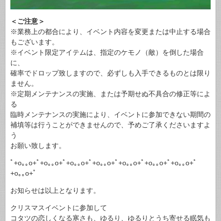
＜ご注意＞
※業務上の都合により、イベント内容を変更または中止する場合
もございます。
※イベント限定アイテムは、指定のケモノ（敵）を倒した場合
に、
確率でドロップ致しますので、必ずしも入手できるものとは限り
ません。
※定期メンテナンスの実施、または予期せぬ不具合の修正等によ
る
臨時メンテナンスの実施により、イベントに参加できない期間の
補填等は行うことができませんので、予めご了承くださいますよ
う
お願い致します。
ﾟ+o｡｡o+ﾟ+o｡｡o+ﾟ+o｡｡o+ﾟ+o｡｡o+ﾟ+o｡｡o+ﾟ+o｡｡o+ﾟ+o｡｡o+ﾟ
+o｡｡o+ﾟ
お知らせは以上となります。
クリスマスイベントに参加して
コタツの恋しくなる寒さも、ゆるり、ゆるりとうち寄せる眠気も