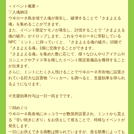
＜イベント開催場所＞
▼ウヰローネ島
・NPC「ミント」
＜イベント概要＞
▽人魂納涼
ウヰローネ島全域で人魂が発生し、破壊することで『さまよえる
魂』を集めることができます。
また、イベント限定ケモノが発生し、討伐することで『さまよえる
魂の破片』がドロップします。これをウヰローネに常駐している
NPC「ミント」に持っていくと、『さまよえる魂の破片』10個で
『さまよえる魂』1個に交換することができます。
『さまよえる魂』を集めた数に応じて、様々なひんやりアイテムや
コンニャクやアイス等を模したイベント限定装備品を獲得すること
が出来ます。
さらに、ミントにたくさん預けることでウヰローネ市街地に設置さ
れている巨大な設置物『ハッカー』を調べると、支援効果を得られ
るようになります。
※支援効果付与は一日一回までです。