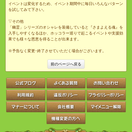
▽祠めぐり
ウヰローネ島各地にホッコラーが数箇所設置され、ミントから貰え
る『甘い焼きにぎり』をお供えして巡ることで、特殊なイベントが
発生します。
一日にお供えできる個数は限られていますが、巡る順番によっても
イベントは変化するため、イベント期間中に毎日いろんなパターン
を試してみて下さい。
▽その他
「幽霊」シリーズのオシャレを装備していると『さまよえる魂』を
入手しやすくなるほか、ホッコラー巡りで起こるイベントや支援効
果でも様々な恩恵を得ることが出来ます。
※予告なく変更･終了させていただく場合がございます。
前のページへ戻る