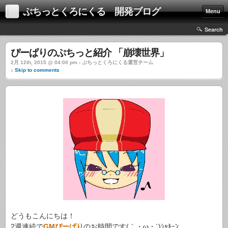
ぷちっとくろにくる 開発ブログ
Menu
Search
ぴーぱりのぷちっと紹介 「崩壊世界」
2月 12th, 2015 @ 04:00 pm › ぷちっとくろにくる運営チーム
↓ Skip to comments
どうもこんにちは！
2週連続で
GMぴーぱり
のお時間です(｀・ω・´)ｼｬｷｰﾝ