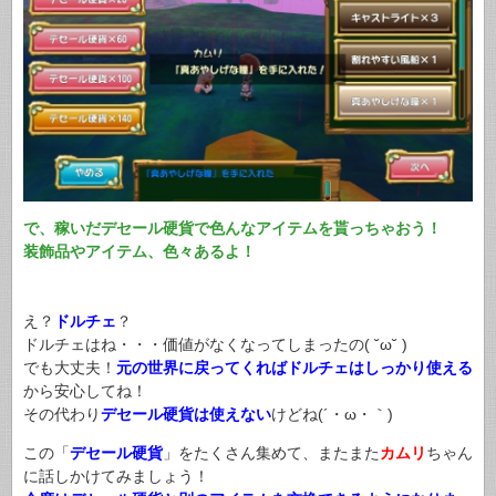
で、稼いだデセール硬貨で色んなアイテムを貰っちゃおう！
装飾品やアイテム、色々あるよ！
え？
ドルチェ
？
ドルチェはね・・・価値がなくなってしまったの( ˘ω˘ )
でも大丈夫！
元の世界に戻ってくればドルチェはしっかり使える
から安心してね！
その代わり
デセール硬貨は使えない
けどね(´・ω・｀)
この「
デセール硬貨
」をたくさん集めて、またまた
カムリ
ちゃん
に話しかけてみましょう！