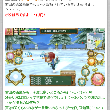
前回の温泉画像でちょっと誤解されている事がわかりまし
た・・・。
ボクは男ですよ！ヽ(`Д´)ﾉ
前回の温泉から、今度は寒いところから(｀･ω･´)ｻﾑｲﾉ ｽｷ
冷たい水は重いって学校で習うでしょ？じゃあバケツや湖の水は
上から凍るのは何故？
実は4℃くらいの水が一番重いのさっ！ぴーぱり豆知識(｀･ω･´)