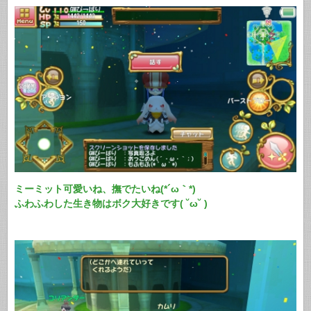
ミーミット可愛いね、撫でたいね(*´ω｀*)
ふわふわした生き物はボク大好きです( ˘ω˘ )