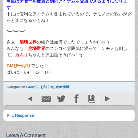
今度はデセール硬貨と別のアイテムを交換できるようになりま
す
！
中には便利なアイテムも含まれているので、ケモノとの戦いがグ
ッと楽になるかもね！
*—*—*—*
さぁ、
崩壊世界
の紹介は如何でしたでしょうか( ˘ω˘ )
みんなも、
崩壊世界
のスンゴイ雰囲気に浸って、ケモノも倒し
て、
カムリ
ちゃんと沢山話そう(*´ω｀*)
GMぴーぱり
でした！
ばいばーい(´・ω・`)ﾉｼ
Categories:
GMから
,
お知らせ
,
攻略情報
1 Response
Leave A Comment