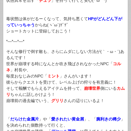
状態異常を治す「
チュラ
」を持って行くと安心(*´ω｀*)
毒状態は体がだるーくなって、気持ち悪くて
HPがどんどん下が
っていっちゃう
からね(ヽ´ω`)ｹﾞｹﾞ
ショートカットに登録しておこう！
*—*—*—*
そんな修行で倒す敵も、さらにムダにしない方法が(｀・ω・´)あ
るんです！
世界が崩壊する時になんとか吹き飛ばされなかったNPC「
コル
ネ
」村長や、
毎度おなじみのNPC「
ミント
」さんがいます！
彼らからクエストを受けて、レベル上げの狩りを有意義に！
そして報酬でもらえるアイテムを持って、
崩壊世界
側にいる
カム
リ
ちゃんに話しかけよう！
崩壊前の過去編でいう、
グリリ
さんの辺りにいるよ！
「
だらけた金属片
」や「
愛されたい黄金屑
」、「
腕利きの稀少
」
を決められた個数持って行くと、