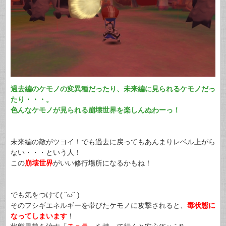
過去編のケモノの変異種だったり、未来編に見られるケモノだっ
たり・・・。
色んなケモノが見られる崩壊世界を楽しんぬわーっ！
未来編の敵がツヨイ！でも過去に戻ってもあんまりレベル上がら
ない・・・という人！
この
崩壊世界
がいい修行場所になるかもね！
でも気をつけて( ˘ω˘ )
そのフシギエネルギーを帯びたケモノに攻撃されると、
毒状態に
なってしまいます
！