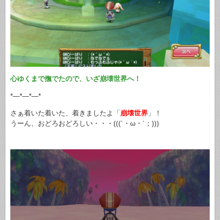
心ゆくまで撫でたので、いざ崩壊世界へ！
*—*—*—*
さぁ着いた着いた、着きましたよ「
崩壊世界
」！
うーん、おどろおどろしい・・・(((´・ω・`；)))