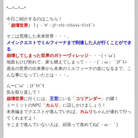
*—*—*—*
今日ご紹介するのはこちら！
「
崩壊世界
」！( ・∀・)ﾃｰｯﾃﾚｰｯﾃﾚﾚﾚﾚｰﾃﾝｯﾄﾞﾝ
そこは荒廃した未来世界・・・。
メインクエストでミルフィーナまで到達した人が行くことができ
る
、
崩壊してしまった世界のガトーヴィレッジ
・・・(ヽ´ω`)
地面もひび割れて、家も燃えてしまって・・・(´；ω；｀)ｸﾞｽﾝ
過去の世界の出来事から未来のミルフィーナの姿になるまで、こ
んな事になっていたとは・・・。
んー( ˘ω˘ ；)ﾄﾞｷﾄﾞｷ
気を取り直して！
崩壊世界
に行くには、
王宮
にいる「
コリアンダー
」の隣！
ミーミットのNPC「
カムリ
」に話しかけましょう！
未来編までクエストが進んでいれば、
カムリ
ちゃんが連れて行っ
てくれますよ！
そこまで進んでいない人は、頑張って進めてね(´・ω・｀)