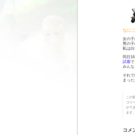
なにこ
女の子
男の子
私は白
同日1
試着
で
みんな
それで
まったね
この投
ゴリ
がで
ます
コメ