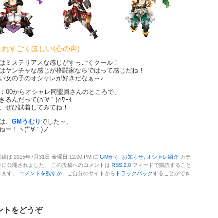
れすごくほしい(心の声)
はミステリアスな感じがすっごくクール！
はヤンチャな感じが格闘家ならではって感じだね！
い女の子のオシャレが好きだなぁ～♪
6：00からオシャレ同盟員さんのところで、
きるんだって(∩´∀｀)∩ﾜｰｲ
、ぜひ試着してみてね！
は、
GMうむり
でした～。
ー！ヽ(*´∀｀)ノ
稿は 2015年7月31日 金曜日 12:00 PM に
GMから
,
お知らせ
,
オシャレ紹介
カテ
ーに公開されました。 この投稿へのコメントは
RSS 2.0
フィードで購読すること
きます。
コメントを残すか
、ご自分のサイトから
トラックバック
することができ
。
ントをどうぞ