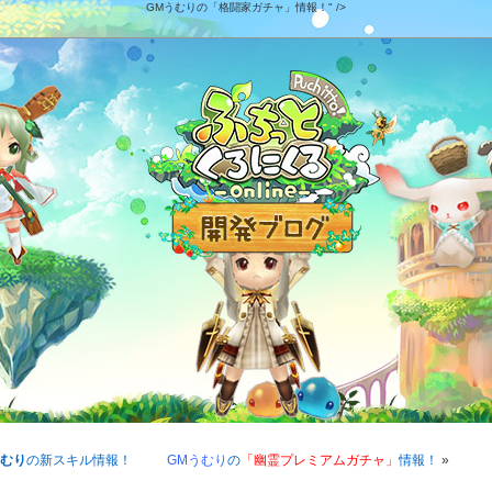
GMうむりの「格闘家ガチャ」情報！" />
うむり
の新スキル情報！
GMうむり
の
「幽霊プレミアムガチャ」
情報！
»