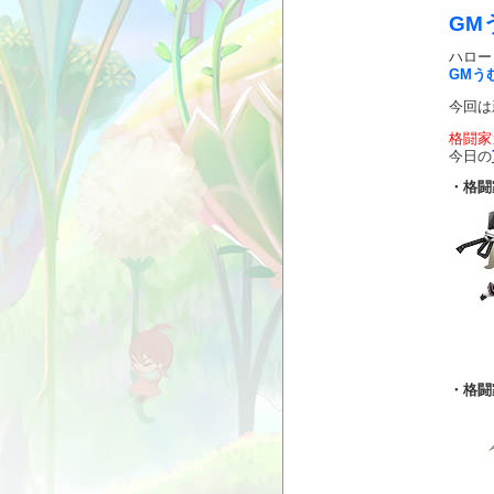
GM
ハローヽ
GMう
今回は
格闘家
今日の
・格闘
・格闘