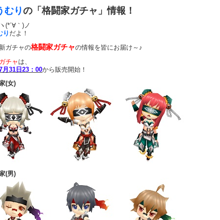
うむり
の「格闘家ガチャ」情報！
(*´∀｀)ノ
むり
だよ！
格闘家ガチャ
新ガチャの
の情報を皆にお届け～♪
ガチャ
は、
7月31日23：00
から販売開始！
家(女)
家(男)