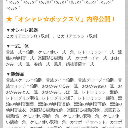
ﾟ+o｡｡o+ﾟ+o｡｡o+ﾟ+o｡｡o+ﾟ+o｡｡o+ﾟ+o｡｡o+ﾟ+o｡｡o+ﾟ+o｡｡o+ﾟ
+o｡｡o+ﾟ
★「オシャレ☆ボックスⅤ」内容公開！
▼オシャレ武器
ヒカリアエッジΩ（双剣）、ヒカリアエッジ（双剣）
▼一式、体
貴族一式＊伯爵、ケモノ使い一式・角、レトロミッシー一式、流
離の幼判官一式、楽園彩る樹葉∫一式、カウボーイ☆一式、おお
かみ一式・孤、春娘一式・風月、媽祖菩薩☆一式
▼装飾品
貴族スケール＊伯爵、貴族タイ＊伯爵、貴族グローブ＊伯爵、貴
族ウォッチ＊伯爵、おおかみぐるみ・孤、おおかみぬの・孤、お
おかみみとん・孤、おおかみしっぽ・孤、レトロミッシー髪飾、
レトログリン羽根、レトログリン螺子、レトロミッシー腰鞄、漂
泊の幼判官髪留、漂泊の幼判官首飾、漂泊の幼判官耳飾、漂泊の
幼判官被衣、楽園彩る樹葉∫蛇飾、楽園彩る樹葉∫羽飾、楽園彩る
樹葉∫笛、ケモノ使い羽飾・角、ケモノ使い双鞄・角、ケモノ使
い腕輪・角、ケモノ使い双鞄・角、カウボーイ☆ハット、カウボ
ーイ☆タイ、カウボーイ☆手錠、ガンマン☆賞金袋、ガンマン☆