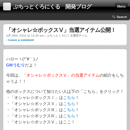
ぷちっとくろにくる 開発ブログ
Menu
Search
「オシャレ☆ボックスⅤ」当選アイテム公開！
4月 29th, 2016 @ 12:30 pm › ぷちっとくろにくる運営チーム
↓ Leave a comment
ハローヽ(*´∀｀)ノ
GMうむり
だよ！
今回は、
「オシャレ☆ボックスⅤ」の当選アイテム
の紹介をしち
ゃうよ！！
他のボックスについて知りたい人は下の「こちら」をクリック！
・「オシャレ☆ボックスⅠ」は
こちら
！
・「オシャレ☆ボックスⅡ」は
こちら
！
・「オシャレ☆ボックスⅢ」は
こちら
！
・「オシャレ☆ボックスⅣ」は
こちら
！
・「オシャレ☆ボックスⅤ」はここ！