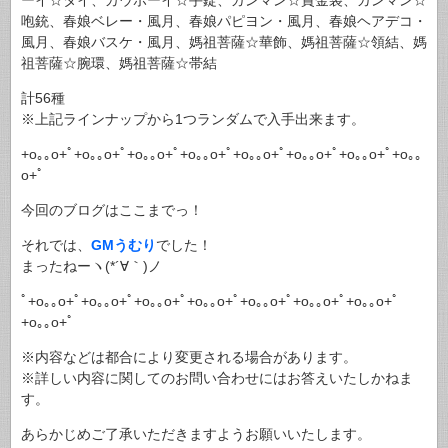
咆銃、春娘ベレー・風月、春娘パピヨン・風月、春娘ヘアデコ・
風月、春娘バスケ・風月、媽祖菩薩☆華飾、媽祖菩薩☆領結、媽
祖菩薩☆腕環、媽祖菩薩☆帯結
計56種
※上記ラインナップから1つランダムで入手出来ます。
+o｡｡o+ﾟ+o｡｡o+ﾟ+o｡｡o+ﾟ+o｡｡o+ﾟ+o｡｡o+ﾟ+o｡｡o+ﾟ+o｡｡o+ﾟ+o｡｡
o+ﾟ
今回のブログはここまでっ！
それでは、
GMうむり
でした！
まったねーヽ(*´∀｀)ノ
ﾟ+o｡｡o+ﾟ+o｡｡o+ﾟ+o｡｡o+ﾟ+o｡｡o+ﾟ+o｡｡o+ﾟ+o｡｡o+ﾟ+o｡｡o+ﾟ
+o｡｡o+ﾟ
※内容などは都合により変更される場合があります。
※詳しい内容に関してのお問い合わせにはお答えいたしかねま
す。
あらかじめご了承いただきますようお願いいたします。