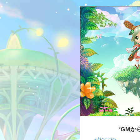
‘GMか
« 前ページへ