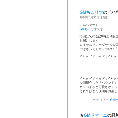
GMちこりす
の「ハ
2020年4月30日 木曜日
こんちゃーす！
GMちこりす
です！
今回は5月1(金)0時より
お届けします！
ロイヤルブレーダー×タレ
ではさっそくカッコいい「
♪ﾟ+.ｏ.+ﾟ♪ﾟ+.ｏ.+ﾟ♪♪ﾟ+.ｏ.
♪ﾟ+.ｏ.+ﾟ♪ﾟ+.ｏ.+ﾟ♪♪ﾟ+.ｏ.
今回紹介した「ハウンド」
カッコよさと可愛さがミッ
それではまた次回をお楽し
カテゴリー:
GM
★
GMドマーニ
の経