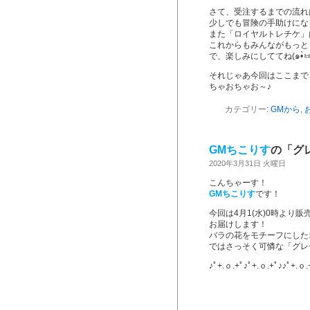
さて、受注するまでの流れ
少しでも冒険の手助けにな
また「ロイヤルトレチケ」
これからもみんながもっと
それじゃあ今回はここまで
ちゃおちゃお～♪
カテゴリー:
GMから
,
GMちこりす
の「グ
2020年3月31日 火曜日
こんちゃーす！
GMちこりす
です！
今回は4月1(水)0時より
お届けします！
バラの花をモチーフにした
ではさっそく可憐な「グレ
♪ﾟ+.ｏ.+ﾟ♪ﾟ+.ｏ.+ﾟ♪♪ﾟ+.ｏ.