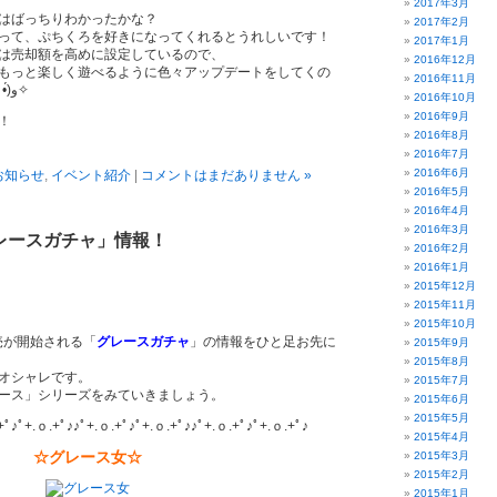
2017年3月
はばっちりわかったかな？
2017年2月
って、ぷちくろを好きになってくれるとうれしいです！
2017年1月
は売却額を高めに設定しているので、
2016年12月
もっと楽しく遊べるように色々アップデートをしてくの
2016年11月
で、楽しみにしててね(๑•̀ㅂ•́)و✧
2016年10月
2016年9月
！
2016年8月
2016年7月
2016年6月
お知らせ
,
イベント紹介
|
コメントはまだありません »
2016年5月
2016年4月
2016年3月
レースガチャ」情報！
2016年2月
2016年1月
2015年12月
2015年11月
2015年10月
販売が開始される「
グレースガチャ
」の情報をひと足お先に
2015年9月
2015年8月
オシャレです。
2015年7月
ース」シリーズをみていきましょう。
2015年6月
2015年5月
+ﾟ♪ﾟ+.ｏ.+ﾟ♪♪ﾟ+.ｏ.+ﾟ♪ﾟ+.ｏ.+ﾟ♪♪ﾟ+.ｏ.+ﾟ♪ﾟ+.ｏ.+ﾟ♪
2015年4月
☆グレース女☆
2015年3月
2015年2月
2015年1月