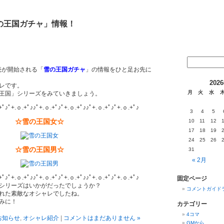
の王国ガチャ」情報！
販売が開始される「
雪の王国ガチャ
」の情報をひと足お先に
202
レです。
月
火
水
王国」シリーズをみていきましょう。
+ﾟ♪ﾟ+.ｏ.+ﾟ♪♪ﾟ+.ｏ.+ﾟ♪ﾟ+.ｏ.+ﾟ♪♪ﾟ+.ｏ.+ﾟ♪ﾟ+.ｏ.+ﾟ♪
3
4
5
☆雪の王国女☆
10
11
12
17
18
19
24
25
26
☆雪の王国男☆
31
« 2月
+ﾟ♪ﾟ+.ｏ.+ﾟ♪♪ﾟ+.ｏ.+ﾟ♪ﾟ+.ｏ.+ﾟ♪♪ﾟ+.ｏ.+ﾟ♪ﾟ+.ｏ.+ﾟ♪
固定ページ
シリーズはいかがだったでしょうか？
コメントガイド
れた素敵なオシャレでしたね。
みに！
カテゴリー
4コマ
お知らせ
,
オシャレ紹介
|
コメントはまだありません »
GMから