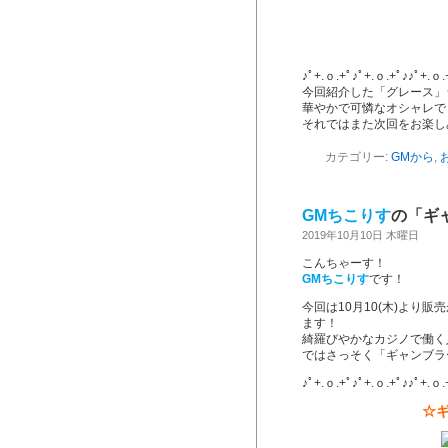
♪ﾟ+.ｏ.+ﾟ♪ﾟ+.ｏ.+ﾟ♪♪ﾟ+.ｏ.
今回紹介した「グレース」
華やかで可憐なオシャレで
それではまた次回をお楽し
カテゴリー:
GMから
,
GMちこりす
の「ギ
2019年10月10日 木曜日
こんちゃーす！
GMちこりす
です！
今回は10月10(木)より販
ます！
綺羅びやかなカジノで働く
ではさっそく「ギャンブラ
♪ﾟ+.ｏ.+ﾟ♪ﾟ+.ｏ.+ﾟ♪♪ﾟ+.ｏ.
☆