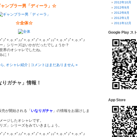
2012年10月
ギャンブラー男「ディーラ」☆
2012年9月
2012年8月
2012年1月
☆全体☆
2011年12月
Google Play ス
+ﾟ♪ﾟ+.ｏ.+ﾟ♪♪ﾟ+.ｏ.+ﾟ♪ﾟ+.ｏ.+ﾟ♪♪ﾟ+.ｏ.+ﾟ♪ﾟ+.ｏ.+ﾟ♪
ー」シリーズはいかがだったでしょうか？
世界のオシャレでしたね。
みに！
から
,
オシャレ紹介
|
コメントはまだありません »
なりガチャ」情報！
App Store
り販売が開始される「
いなりガチャ
」の情報をお届けしま
メージしたオシャレです。
リズ」シリーズをみていきましょう。
+ﾟ♪ﾟ+.ｏ.+ﾟ♪♪ﾟ+.ｏ.+ﾟ♪ﾟ+.ｏ.+ﾟ♪♪ﾟ+.ｏ.+ﾟ♪ﾟ+.ｏ.+ﾟ♪