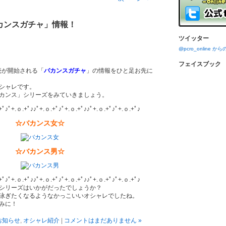
カンスガチャ」情報！
ツイッター
@pcro_online 
フェイスブック
販売が開始される「
バカンスガチャ
」の情報をひと足お先に
シャレです。
カンス」シリーズをみていきましょう。
+ﾟ♪ﾟ+.ｏ.+ﾟ♪♪ﾟ+.ｏ.+ﾟ♪ﾟ+.ｏ.+ﾟ♪♪ﾟ+.ｏ.+ﾟ♪ﾟ+.ｏ.+ﾟ♪
☆バカンス女☆
☆バカンス男☆
+ﾟ♪ﾟ+.ｏ.+ﾟ♪♪ﾟ+.ｏ.+ﾟ♪ﾟ+.ｏ.+ﾟ♪♪ﾟ+.ｏ.+ﾟ♪ﾟ+.ｏ.+ﾟ♪
シリーズはいかがだったでしょうか？
泳ぎたくなるようなかっこいいオシャレでしたね。
みに！
お知らせ
,
オシャレ紹介
|
コメントはまだありません »