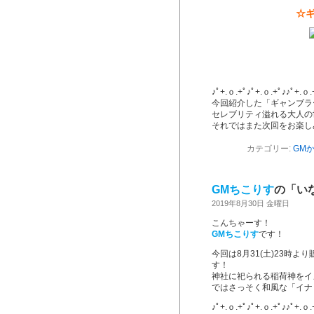
☆
♪ﾟ+.ｏ.+ﾟ♪ﾟ+.ｏ.+ﾟ♪♪ﾟ+.ｏ.
今回紹介した「ギャンブラ
セレブリティ溢れる大人の
それではまた次回をお楽し
カテゴリー:
GM
GMちこりす
の「い
2019年8月30日 金曜日
こんちゃーす！
GMちこりす
です！
今回は8月31(土)23時よ
す！
神社に祀られる稲荷神をイ
ではさっそく和風な「イナ
♪ﾟ+.ｏ.+ﾟ♪ﾟ+.ｏ.+ﾟ♪♪ﾟ+.ｏ.