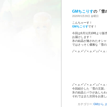
GMちこりす
の「雪
2020年5月29日 金曜日
こんちゃーす！
GMちこりす
です！
今回は6月1(月)0時より
お届けします！
氷の結晶が施されたオシャ
ではさっそく優雅な「雪の
♪ﾟ+.ｏ.+ﾟ♪ﾟ+.ｏ.+ﾟ♪♪ﾟ+.ｏ.
♪ﾟ+.ｏ.+ﾟ♪ﾟ+.ｏ.+ﾟ♪♪ﾟ+.ｏ.
今回紹介した「雪の王国」
氷の結晶とバラがあしらわ
それではまた次回をお楽し
カテゴリー:
GMから
,