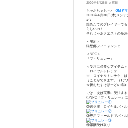
2020年4月28日 火曜日
ちゃおちゃお～♪
GMド
2020年4月30日(木)メン
ｪｨ♪
始めたてのプレイヤーでも
らしいの！
＜場所＞
猫想郷フィニャンシェ
＜NPC＞
「ブ・リュレー」
＜受注に必要なアイテム＞
・ロイヤルトレチケ
※「ロイヤルトレチケ」は
うことができます。（1ア
今後おたすけぼーどの追加
では、次は実際に受注するまで
①NPC「ブ・リュレー」
②選択肢「ロイヤルバトル
③専用フィールドでバトル
④報酬受け取り