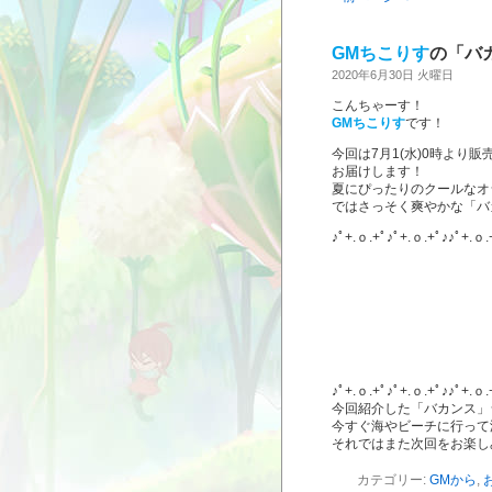
GMちこりす
の「バ
2020年6月30日 火曜日
こんちゃーす！
GMちこりす
です！
今回は7月1(水)0時より
お届けします！
夏にぴったりのクールなオ
ではさっそく爽やかな「バ
♪ﾟ+.ｏ.+ﾟ♪ﾟ+.ｏ.+ﾟ♪♪ﾟ+.ｏ.
♪ﾟ+.ｏ.+ﾟ♪ﾟ+.ｏ.+ﾟ♪♪ﾟ+.ｏ.
今回紹介した「バカンス」
今すぐ海やビーチに行って
それではまた次回をお楽し
カテゴリー:
GMから
,