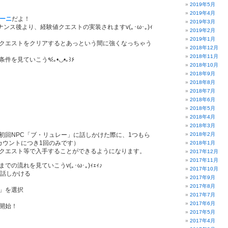
2019年5月
2019年4月
マーニ
だよ！
2019年3月
テナンス後より、経験値クエストの実装されますv(｡･ω･｡)ｨ
2019年2月
2019年1月
クエストをクリアするとあっという間に強くなっちゃう
2018年12月
2018年11月
それじゃあクエストの受注条件を見ていこう٩꒰｡•◡•｡꒱۶
2018年10月
2018年9月
2018年8月
2018年7月
2018年6月
2018年5月
2018年4月
2018年3月
初回NPC「ブ・リュレー」に話しかけた際に、1つもら
2018年2月
カウントにつき1回のみです）
2018年1月
クエスト等で入手することができるようになります。
2017年12月
2017年11月
の流れを見ていこうv(｡･ω･｡)ｨｪｨ♪
2017年10月
に話しかける
2017年9月
2017年8月
」を選択
2017年7月
2017年6月
開始！
2017年5月
2017年4月