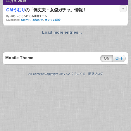
11月 6, 2015
GMうむり
の「偉丈夫・女傑ガチャ」情報！
By
ぷちっとくろにくる運営チーム
Categories:
GMから
,
お知らせ
,
オシャレ紹介
Load more entries...
Mobile Theme
ON
OFF
All content Copyright ぷちっとくろにくる 開発ブログ