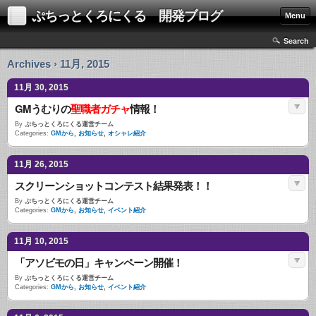
ぷちっとくろにくる 開発ブログ
Menu
Search
Archives › 11月, 2015
11月 30, 2015
GMうむりの
聖職者ガチャ
情報！
By
ぷちっとくろにくる運営チーム
Categories:
GMから
,
お知らせ
,
オシャレ紹介
11月 26, 2015
スクリーンショットコンテスト結果発表！！
By
ぷちっとくろにくる運営チーム
Categories:
GMから
,
お知らせ
,
イベント紹介
11月 10, 2015
「アソビモの日」キャンペーン開催！
By
ぷちっとくろにくる運営チーム
Categories:
GMから
,
お知らせ
,
イベント紹介