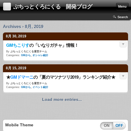
ぷちっとくろにくる 開発ブログ
Menu
Search
Archives › 8月, 2019
8月 30, 2019
GMちこりす
の「いなりガチャ」情報！
By
ぷちっとくろにくる運営チーム
Categories:
GMから
,
オシャレ紹介
8月 15, 2019
★
GMドマーニ
の「夏のマツナツリ2019」ランキング紹介★
By
ぷちっとくろにくる運営チーム
Categories:
GMから
,
イベント紹介
Load more entries...
Mobile Theme
ON
OFF