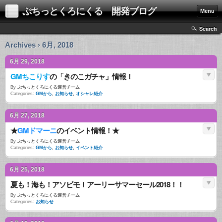
ぷちっとくろにくる 開発ブログ
Menu
Search
Archives › 6月, 2018
6月 29, 2018
GMちこりす
の「きのこガチャ」情報！
By
ぷちっとくろにくる運営チーム
Categories:
GMから
,
お知らせ
,
オシャレ紹介
6月 27, 2018
★
GMドマーニ
のイベント情報！★
By
ぷちっとくろにくる運営チーム
Categories:
GMから
,
お知らせ
,
イベント紹介
6月 25, 2018
夏も！海も！アソビモ！アーリーサマーセール2018！！
By
ぷちっとくろにくる運営チーム
Categories:
お知らせ