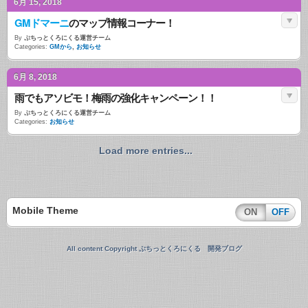
6月 15, 2018
GMドマーニ
のマップ情報コーナー！
By
ぷちっとくろにくる運営チーム
Categories:
GMから
,
お知らせ
6月 8, 2018
雨でもアソビモ！梅雨の強化キャンペーン！！
By
ぷちっとくろにくる運営チーム
Categories:
お知らせ
Load more entries...
Mobile Theme
ON
OFF
All content Copyright ぷちっとくろにくる 開発ブログ